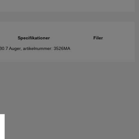
Specifikationer
Filer
L 30.7 Auger, artikelnummer: 3526MA