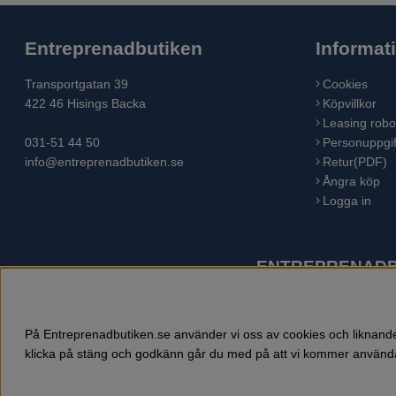
Entreprenadbutiken
Informat
Transportgatan 39
Cookies
422 46 Hisings Backa
Köpvillkor
Leasing robo
031-51 44 50
Personuppgif
info@entreprenadbutiken.se
Retur(PDF)
Ångra köp
Logga in
ENTREPRENADBU
Husqvarna är världens största tillverkare av utomhusproduk
åkgräsklippare, trädgårdstraktorer, gräsklippare, häcksaxar,
På Entreprenadbutiken.se använder vi oss av cookies och liknande 
klicka på stäng och godkänn går du med på att vi kommer använda