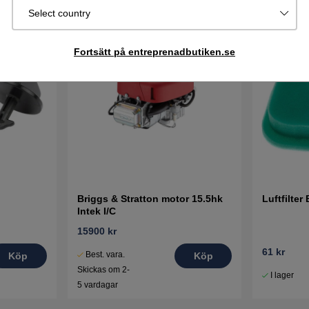
Select country
Fortsätt på entreprenadbutiken.se
Briggs & Stratton motor 15.5hk
Luftfilter
Intek I/C
15900 kr
61 kr
Best. vara.
Köp
Köp
Skickas om 2-
I lager
5 vardagar