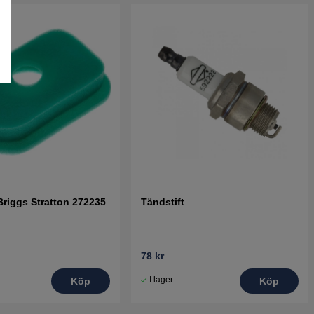
 Briggs Stratton 272235
Tändstift
78 kr
I lager
Köp
Köp