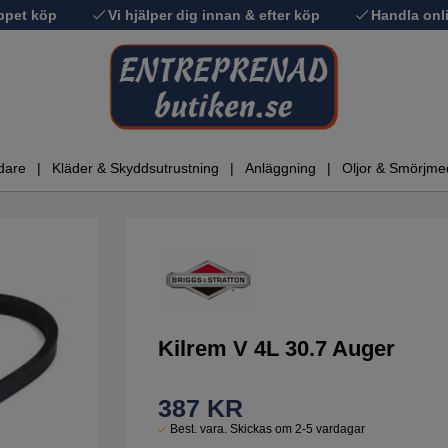
ppet köp
Vi hjälper dig innan & efter köp
Handla onli
dare
Kläder & Skyddsutrustning
Anläggning
Oljor & Smörjme
Kilrem V 4L 30.7 Auger
387
KR
Best. vara. Skickas om 2-5 vardagar