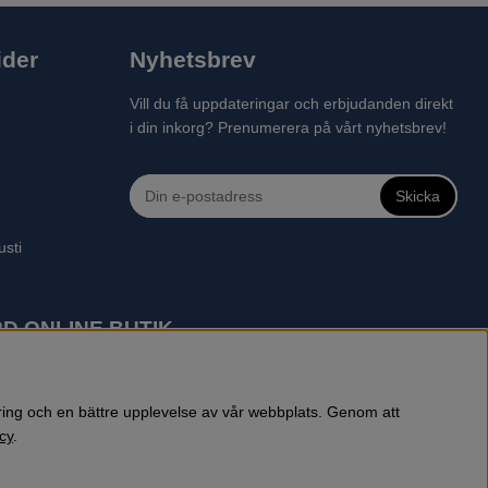
ider
Nyhetsbrev
Vill du få uppdateringar och erbjudanden direkt
i din inkorg? Prenumerera på vårt nyhetsbrev!
Skicka
usti
D ONLINE BUTIK
 robotgräsklippare, motorsågar, röjsågar, trimmers, riders,
reprenadbutiken har snabba leveranser av Husqvarna produkter.
öring och en bättre upplevelse av vår webbplats. Genom att
cy
.