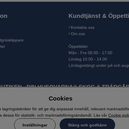
ion
Kundtjänst & Öppett
Kontakta oss
Om oss
tgräsklippare
ter
Öppettider:
Mån - Fre 08.00 - 17:00
Lördag 10.00 - 14.00
Lördagsstängt under juli och aug
TIKEN - DIN HUSQVARNA® SKOG & TRÄDGÅR
Cookies
ter som skogsmaskiner och trädgårdsmaskiner. I sortimentet finns bl.a.
 lövblåsar, jordfräsar, snöslungor, skyddskläder och arbetskläder. Ent
lagringstekniker för att ge dig anpassat innehåll, relevant marknadsf
 dessa för statistik- och marknadsföringsändamål. Läs vår
Cookie-poli
Inställningar
Stäng och godkänn