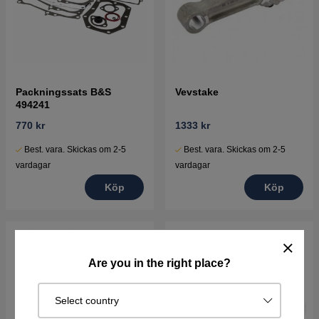
Packningssats B&S
Vevstake
494241
770 kr
1333 kr
Best. vara. Skickas om 2-5
Best. vara. Skickas om 2-5
vardagar
vardagar
Köp
Köp
Are you in the right place?
Select country