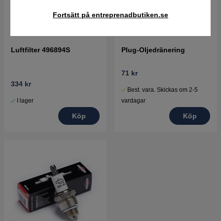
Fortsätt på entreprenadbutiken.se
Luftfilter 496894S
Plug-Oljedränering
71 kr
334 kr
Best. vara. Skickas om 2-5
I lager
vardagar
Köp
Köp