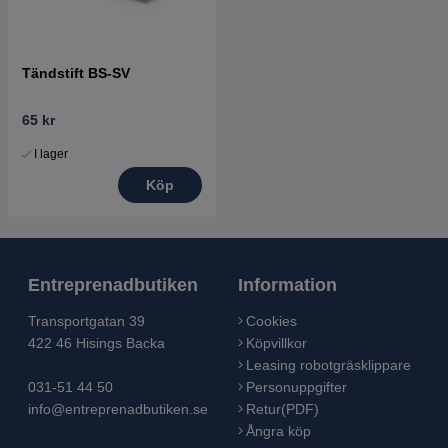
Tändstift BS-SV
65 kr
I lager
Köp
Entreprenadbutiken
Information
Transportgatan 39
Cookies
422 46 Hisings Backa
Köpvillkor
Leasing robotgräsklippare
031-51 44 50
Personuppgifter
info@entreprenadbutiken.se
Retur(PDF)
Ångra köp