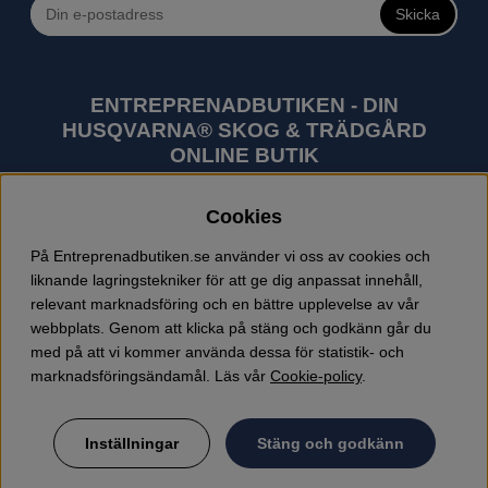
Skicka
ENTREPRENADBUTIKEN - DIN
HUSQVARNA® SKOG & TRÄDGÅRD
ONLINE BUTIK
Husqvarna är världens största tillverkare av
Cookies
utomhusprodukter som skogsmaskiner och
trädgårdsmaskiner. I sortimentet finns bl.a. robotgräsklippare,
På Entreprenadbutiken.se använder vi oss av cookies och
motorsågar, röjsågar, trimmers, riders, åkgräsklippare,
liknande lagringstekniker för att ge dig anpassat innehåll,
trädgårdstraktorer, gräsklippare, häcksaxar, lövblåsar,
relevant marknadsföring och en bättre upplevelse av vår
jordfräsar, snöslungor, skyddskläder och arbetskläder.
webbplats. Genom att klicka på stäng och godkänn går du
Entreprenadbutiken har snabba leveranser av Husqvarna
med på att vi kommer använda dessa för statistik- och
produkter.
marknadsföringsändamål. Läs vår
Cookie-policy
.
Inställningar
Stäng och godkänn