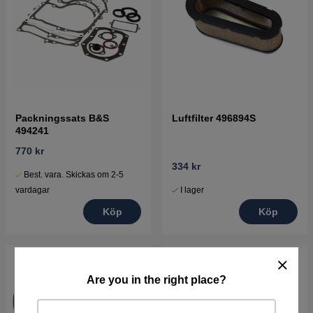
Packningssats B&S
Luftfilter 496894S
494241
770 kr
334 kr
Best. vara. Skickas om 2-5
I lager
vardagar
Köp
Köp
Are you in the right place?