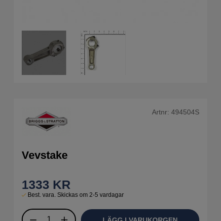
Artnr:
494504S
Vevstake
1333
KR
Best. vara. Skickas om 2-5 vardagar
LÄGG I VARUKORGEN