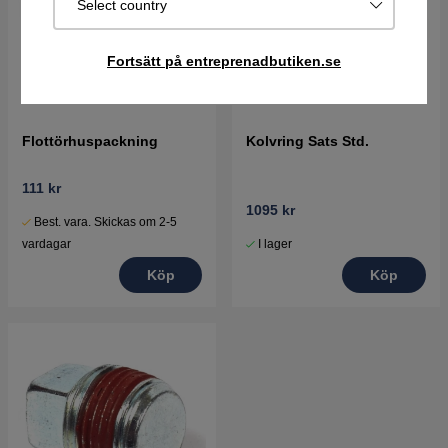
Select country
Fortsätt på entreprenadbutiken.se
Flottörhuspackning
Kolvring Sats Std.
111 kr
1095 kr
Best. vara. Skickas om 2-5
I lager
vardagar
Köp
Köp