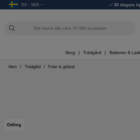
SV - SEK
30 dagars ö
Skog
Trädgård
Batterier & Lad
Hem
Trädgård
Fröer & gödsel
Odling