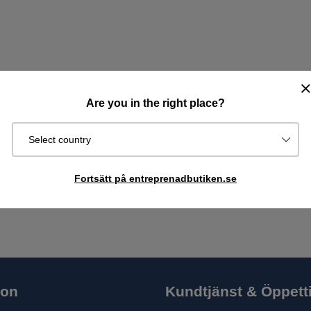
Are you in the right place?
Select country
Fortsätt på entreprenadbutiken.se
ion
Kundtjänst & Öppett