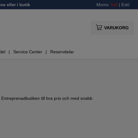
ne eller i butik
Moms:
Inkl
|
Exkl
VARUKORG
del
Service Center
Reservdelar
 Entreprenadbutiken till bra pris och med snabb