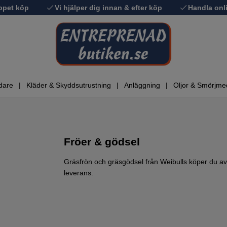
ppet köp
Vi hjälper dig innan & efter köp
Handla onli
dare
Kläder & Skyddsutrustning
Anläggning
Oljor & Smörjme
Fröer & gödsel
Gräsfrön och gräsgödsel från Weibulls köper du av
leverans.