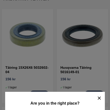
Tätring 15X26X6 5032602-
Husqvarna Tätring
04
5016149-01
156 kr
156 kr
I lager
I lager
Köp
Köp
Are you in the right place?