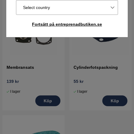
Select country
Fortsätt på entreprenadbutiken.se
Membransats
Cylinderfotspackning
139 kr
55 kr
I lager
I lager
Köp
Köp