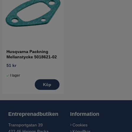
Husqvarna Packning
Mellanstycke 5018621-02
51 kr
I lager
Köp
Entreprenadbutiken
Information
Transportgatan 39
Cookies
422 46 Hisings Backa
Köpvillkor