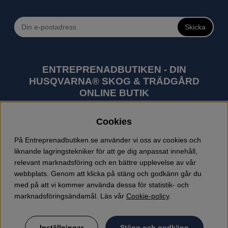
Skicka
ENTREPRENADBUTIKEN - DIN
HUSQVARNA® SKOG & TRÄDGÅRD
ONLINE BUTIK
Husqvarna är världens största tillverkare av
Cookies
utomhusprodukter som skogsmaskiner och
trädgårdsmaskiner. I sortimentet finns bl.a. robotgräsklippare,
På Entreprenadbutiken.se använder vi oss av cookies och
motorsågar, röjsågar, trimmers, riders, åkgräsklippare,
liknande lagringstekniker för att ge dig anpassat innehåll,
trädgårdstraktorer, gräsklippare, häcksaxar, lövblåsar,
relevant marknadsföring och en bättre upplevelse av vår
jordfräsar, snöslungor, skyddskläder och arbetskläder.
webbplats. Genom att klicka på stäng och godkänn går du
Entreprenadbutiken har snabba leveranser av Husqvarna
med på att vi kommer använda dessa för statistik- och
produkter.
marknadsföringsändamål. Läs vår
Cookie-policy
.
Inställningar
Stäng och godkänn