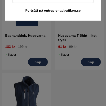
Fortsätt på entreprenadbutiken.se
Badhandduk, Husqvarna
Husqvarna T-Shirt - litet
tryck
183 kr
199 kr
91 kr
99 kr
I lager
I lager
Köp
Köp