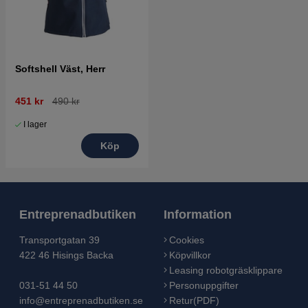
Softshell Väst, Herr
451 kr
490 kr
I lager
Köp
Entreprenadbutiken
Information
Transportgatan 39
Cookies
422 46 Hisings Backa
Köpvillkor
Leasing robotgräsklippare
031-51 44 50
Personuppgifter
info@entreprenadbutiken.se
Retur(PDF)