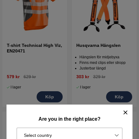
T-shirt Technical High Viz,
Husqvarna Hängslen
EN20471
Hängslen för midjebyxa
Finns med clips eller stropp
Justerbar längd
579 kr
629 kr
303 kr
329 kr
I lager
I lager
Köp
Köp
Are you in the right place?
Select country