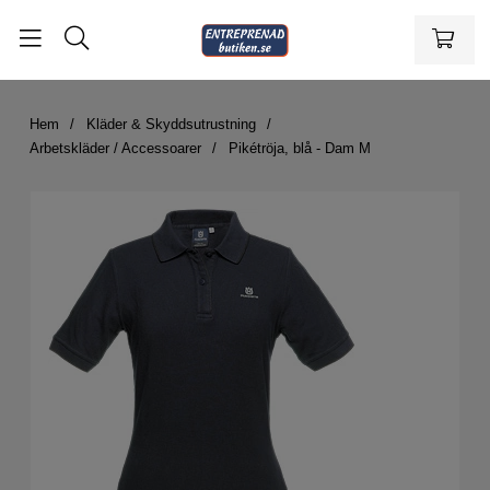
Hem
Kläder & Skyddsutrustning
Arbetskläder / Accessoarer
Pikétröja, blå - Dam M