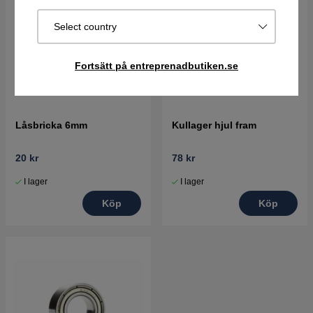
Select country
Fortsätt på entreprenadbutiken.se
Låsbricka 6mm
Kullager hjul fram
20 kr
78 kr
I lager
I lager
Köp
Köp