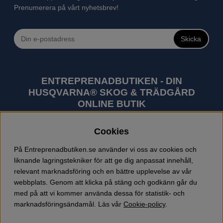
Prenumerera på vårt nyhetsbrev!
Skicka
ENTREPRENADBUTIKEN - DIN
HUSQVARNA® SKOG & TRÄDGÅRD
ONLINE BUTIK
Husqvarna är världens största tillverkare av
Cookies
utomhusprodukter som skogsmaskiner och
trädgårdsmaskiner. I sortimentet finns bl.a. robotgräsklippare,
På Entreprenadbutiken.se använder vi oss av cookies och
motorsågar, röjsågar, trimmers, riders, åkgräsklippare,
liknande lagringstekniker för att ge dig anpassat innehåll,
trädgårdstraktorer, gräsklippare, häcksaxar, lövblåsar,
relevant marknadsföring och en bättre upplevelse av vår
jordfräsar, snöslungor, skyddskläder och arbetskläder.
webbplats. Genom att klicka på stäng och godkänn går du
Entreprenadbutiken har snabba leveranser av Husqvarna
med på att vi kommer använda dessa för statistik- och
produkter.
marknadsföringsändamål. Läs vår
Cookie-policy
.