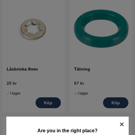
Låsbricka 8mm
Tätning
20 kr
67 kr
I lager
I lager
Köp
Köp
Are you in the right place?