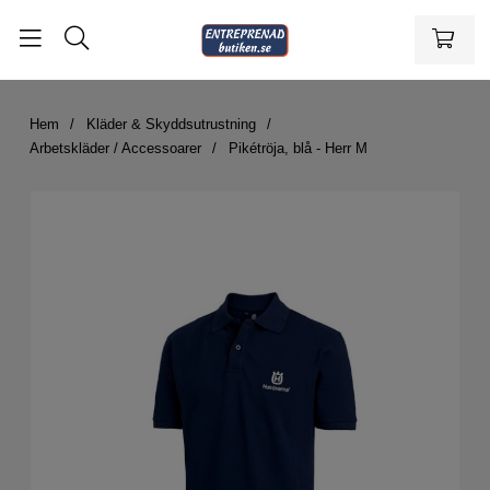
Hem
Kläder & Skyddsutrustning
Arbetskläder / Accessoarer
Pikétröja, blå - Herr M