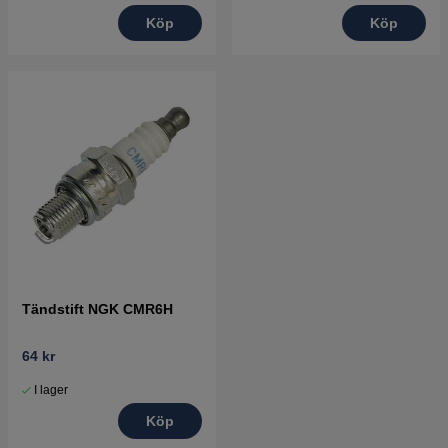
Köp
Köp
Tändstift NGK CMR6H
64 kr
I lager
Köp