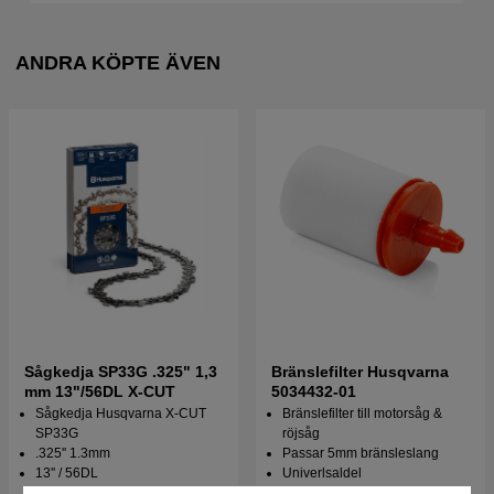
ANDRA KÖPTE ÄVEN
Sågkedja SP33G .325" 1,3
Bränslefilter Husqvarna
mm 13"/56DL X-CUT
5034432-01
Sågkedja Husqvarna X-CUT
Bränslefilter till motorsåg &
SP33G
röjsåg
.325'' 1.3mm
Passar 5mm bränsleslang
13'' / 56DL
Univerlsaldel