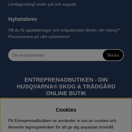
Lördagsstängt under juli och augusti
Nyhetsbrev
Vill du få uppdateringar och erbjudanden direkt i din inkorg?
Prenumerera på vårt nyhetsbrev!
Skicka
ENTREPRENADBUTIKEN - DIN
HUSQVARNA® SKOG & TRÄDGÅRD
ONLINE BUTIK
Husqvarna är världens största tillverkare av
Cookies
utomhusprodukter som skogsmaskiner och
trädgårdsmaskiner. I sortimentet finns bl.a. robotgräsklippare,
På Entreprenadbutiken.se använder vi oss av cookies och
motorsågar, röjsågar, trimmers, riders, åkgräsklippare,
liknande lagringstekniker för att ge dig anpassat innehåll,
trädgårdstraktorer, gräsklippare, häcksaxar, lövblåsar,