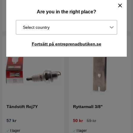
188 kr
299 kr
76 kr
85 kr
Are you in the right place?
I lager
I lager
Köp
Köp
Select country
Fortsätt på entreprenadbutiken.se
Tändstift Rcj7Y
Ryttarmall 3/8"
57 kr
50 kr
59 kr
I lager
I lager