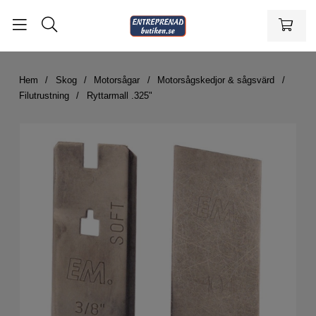
Hem
Skog
Motorsågar
Motorsågskedjor & sågsvärd
Filutrustning
Ryttarmall .325"