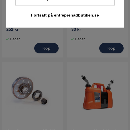
Fortsätt på entreprenadbutiken.se
Vibrationsisolator
Dekal 5373704-01
5038541-01
252 kr
33 kr
I lager
I lager
Köp
Köp