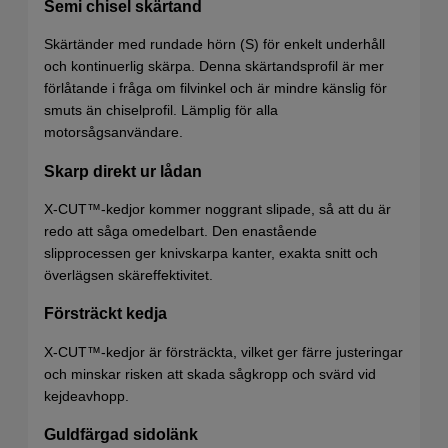
Semi chisel skärtand
Skärtänder med rundade hörn (S) för enkelt underhåll
och kontinuerlig skärpa. Denna skärtandsprofil är mer
förlåtande i fråga om filvinkel och är mindre känslig för
smuts än chiselprofil. Lämplig för alla
motorsågsanvändare.
Skarp direkt ur lådan
X-CUT™-kedjor kommer noggrant slipade, så att du är
redo att såga omedelbart. Den enastående
slipprocessen ger knivskarpa kanter, exakta snitt och
överlägsen skäreffektivitet.
Försträckt kedja
X-CUT™-kedjor är försträckta, vilket ger färre justeringar
och minskar risken att skada sågkropp och svärd vid
kejdeavhopp.
Guldfärgad sidolänk