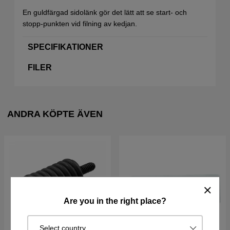
En guldfärgad sidolänk gör det lätt att se start- och
stopp-punkten vid filning av kedjan.
SPECIFIKATIONER
FILER
ANDRA KÖPTE ÄVEN
Are you in the right place?
Select country