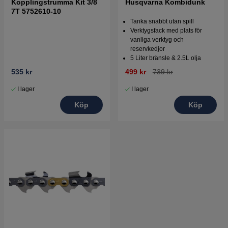
Kopplingstrumma Kit 3/8
Husqvarna Kombidunk
7T 5752610-10
Tanka snabbt utan spill
Verktygsfack med plats för
vanliga verktyg och
reservkedjor
5 Liter bränsle & 2.5L olja
535 kr
499 kr
739 kr
I lager
I lager
Köp
Köp