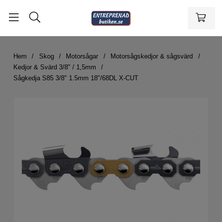
Hem
Skog
Motorsågar
Motorsågskedjor & sågsvärd
Kedjor & Svärd 3/8" / 1,5mm
Sågkedja S85 3/8" 1.5mm 18"/68DL X-CUT