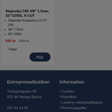
Sågkedja C85 3/8" 1.5mm
32"/105DL X-CUT
Sågkedja Husqvarna X-CUT
C85
3/8'' 1.5mm
28'' / 90DL
543 kr
639 kr
I lager
Köp
Entreprenadbutiken
Information
Transportgatan 39
Cookies
422 46 Hisings Backa
Köpvillkor
Leasing robotgräsklippare
031-51 44 50
Personuppgifter