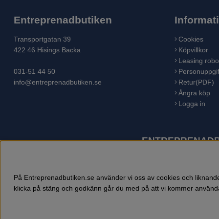
Entreprenadbutiken
Informat
Transportgatan 39
Cookies
422 46 Hisings Backa
Köpvillkor
Leasing robo
031-51 44 50
Personuppgif
info@entreprenadbutiken.se
Retur(PDF)
Ångra köp
Logga in
ENTREPRENADBU
Husqvarna är världens största tillverkare av utomhusproduk
åkgräsklippare, trädgårdstraktorer, gräsklippare, häcksaxar,
På Entreprenadbutiken.se använder vi oss av cookies och liknande 
klicka på stäng och godkänn går du med på att vi kommer använda