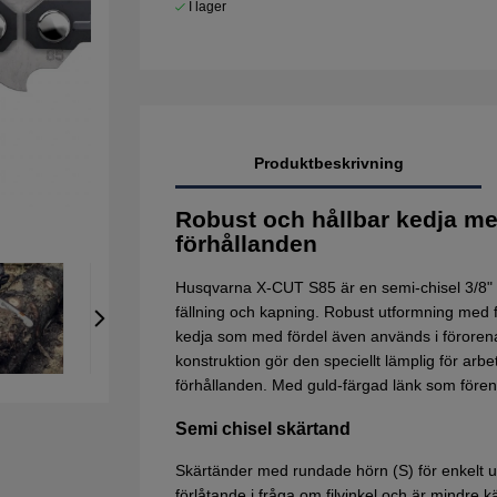
I lager
Produktbeskrivning
Robust och hållbar kedja med
förhållanden
Husqvarna X-CUT S85 är en semi-chisel 3/8" 1
fällning och kapning. Robust utformning med fok
kedja som med fördel även används i förorena
konstruktion gör den speciellt lämplig för ar
förhållanden. Med guld-färgad länk som förenk
Semi chisel skärtand
Skärtänder med rundade hörn (S) för enkelt u
förlåtande i fråga om filvinkel och är mindre kä