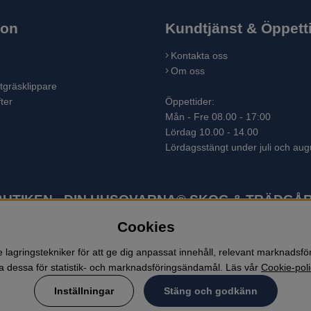
ion
Kundtjänst & Öppett
Kontakta oss
Om oss
tgräsklippare
ter
Öppettider:
Mån - Fre 08.00 - 17:00
Lördag 10.00 - 14.00
Lördagsstängt under juli och aug
TIKEN - DIN HUSQVARNA® SKOG & TRÄDGÅR
Cookies
ter som skogsmaskiner och trädgårdsmaskiner. I sortimentet finns bl.a.
 lövblåsar, jordfräsar, snöslungor, skyddskläder och arbetskläder. Ent
lagringstekniker för att ge dig anpassat innehåll, relevant marknadsf
 dessa för statistik- och marknadsföringsändamål. Läs vår
Cookie-poli
Inställningar
Stäng och godkänn