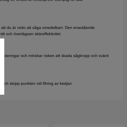
att du är redo att såga omedelbart. Den enastående
itt och överlägsen skäreffektivitet.
e justeringar och minskar risken att skada sågkropp och svärd
t- och stopp-punkten vid filning av kedjan.