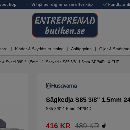
ppet köp
Vi hjälper dig innan & efter köp
Handla onli
dare
Kläder & Skyddsutrustning
Anläggning
Oljor & Smörjme
r & Svärd 3/8" / 1,5mm
Sågkedja S85 3/8" 1.5mm 24"/84DL X-CUT
Sågkedja S85 3/8" 1.5mm 2
S85 3/8" 1.5mm 24"/84DL
416
KR
489
KR