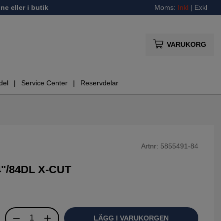
ne eller i butik
Moms:
Inkl
|
Exkl
VARUKORG
del
Service Center
Reservdelar
Artnr:
5855491-84
4"/84DL X-CUT
LÄGG I VARUKORGEN