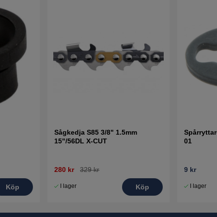
Sågkedja S85 3/8" 1.5mm
Spårrytta
15"/56DL X-CUT
01
280 kr
329 kr
9 kr
I lager
I lager
Köp
Köp