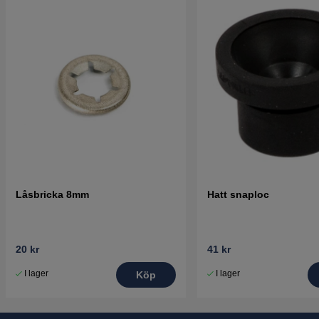
Låsbricka 8mm
Hatt snaploc
20 kr
41 kr
I lager
I lager
Köp