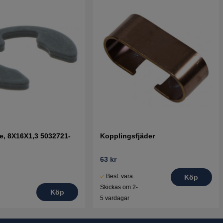
re, 8X16X1,3 5032721-
Kopplingsfjäder
63 kr
Best. vara.
Köp
Skickas om 2-
Köp
5 vardagar