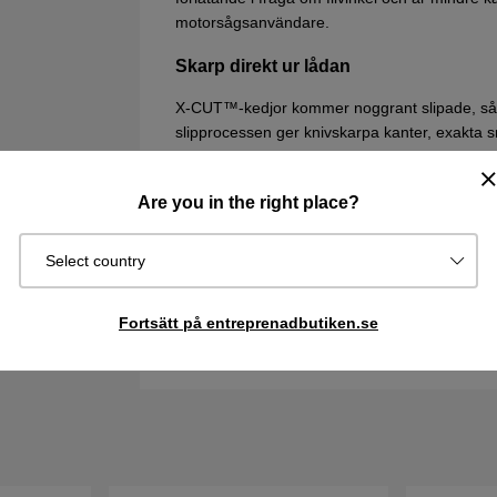
motorsågsanvändare.
Skarp direkt ur lådan
X-CUT™-kedjor kommer noggrant slipade, så 
slipprocessen ger knivskarpa kanter, exakta sn
Försträckt kedja
Are you in the right place?
X-CUT™-kedjor är försträckta, vilket ger färr
vid kejdeavhopp.
Select country
Guldfärgad sidolänk
Fortsätt på entreprenadbutiken.se
En guldfärgad sidolänk gör det lätt att se star