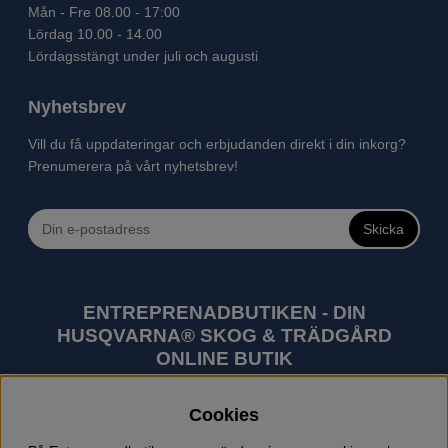
Mån - Fre 08.00 - 17:00
Lördag 10.00 - 14.00
Lördagsstängt under juli och augusti
Nyhetsbrev
Vill du få uppdateringar och erbjudanden direkt i din inkorg?
Prenumerera på vårt nyhetsbrev!
Skicka
ENTREPRENADBUTIKEN - DIN
HUSQVARNA® SKOG & TRÄDGÅRD
ONLINE BUTIK
Husqvarna är världens största tillverkare av
Cookies
utomhusprodukter som skogsmaskiner och
trädgårdsmaskiner. I sortimentet finns bl.a. robotgräsklippare,