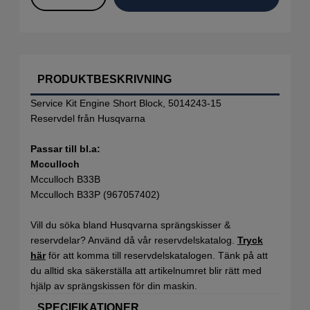
PRODUKTBESKRIVNING
Service Kit Engine Short Block, 5014243-15
Reservdel från Husqvarna
Passar till bl.a:
Mcculloch
Mcculloch B33B
Mcculloch B33P (967057402)
Vill du söka bland Husqvarna sprängskisser &
reservdelar? Använd då vår reservdelskatalog.
Tryck
här
för att komma till reservdelskatalogen. Tänk på att
du alltid ska säkerställa att artikelnumret blir rätt med
hjälp av sprängskissen för din maskin.
SPECIFIKATIONER