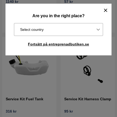
1140 kr
57 kr
Best. vara. Skickas om 2-5
Best. vara. Skickas om 2-5
Are you in the right place?
vardagar
vardagar
Köp
Köp
Select country
Fortsätt på entreprenadbutiken.se
Service Kit Fuel Tank
Service Kit Harness Clamp
316 kr
95 kr