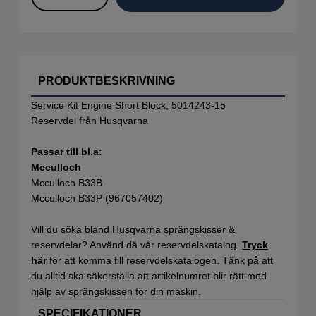
PRODUKTBESKRIVNING
Service Kit Engine Short Block, 5014243-15
Reservdel från Husqvarna
Passar till bl.a:
Mcculloch
Mcculloch B33B
Mcculloch B33P (967057402)
Vill du söka bland Husqvarna sprängskisser &
reservdelar? Använd då vår reservdelskatalog.
Tryck
här
för att komma till reservdelskatalogen. Tänk på att
du alltid ska säkerställa att artikelnumret blir rätt med
hjälp av sprängskissen för din maskin.
SPECIFIKATIONER