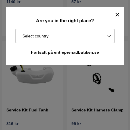
1140 kr
57 kr
Best. vara. Skickas om 2-5
Best. vara. Skickas om 2-5
vardagar
vardagar
Are you in the right place?
Köp
Köp
Select country
Fortsätt på entreprenadbutiken.se
Service Kit Fuel Tank
Service Kit Harness Clamp
316 kr
95 kr