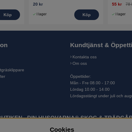
20 kr
55 kr
78 
I lager
I lager
Köp
Köp
ion
Kundtjänst & Öppett
Kontakta oss
Om oss
tgräsklippare
ter
Öppettider:
Mån - Fre 08.00 - 17:00
Lördag 10.00 - 14.00
Lördagsstängt under juli och aug
TIKEN - DIN HUSQVARNA® SKOG & TRÄDGÅR
Cookies
ter som skogsmaskiner och trädgårdsmaskiner. I sortimentet finns bl.a.