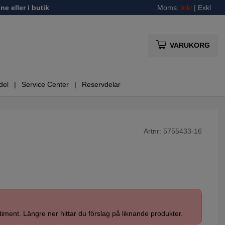
ne eller i butik
Moms:
Inkl
|
Exkl
VARUKORG
del
Service Center
Reservdelar
Artnr:
5755433-16
timent. Längre ner hittar du förslag på liknande produkter.