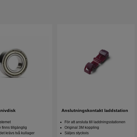
knivdisk
Anslutningskontakt laddstation
ystemet
För att ansluta till laddningsstationen
finns tillgänglig
Original 3M koppling
det krävs två kullager
Säljes styckvis