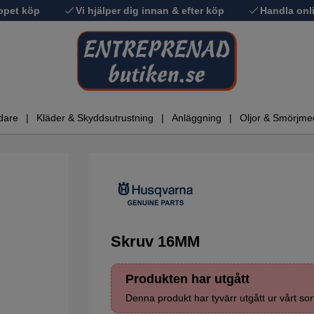
ppet köp
Vi hjälper dig innan & efter köp
Handla onli
dare
Kläder & Skyddsutrustning
Anläggning
Oljor & Smörjme
Skruv 16MM
Produkten har utgått
Denna produkt har tyvärr utgått ur vårt sor