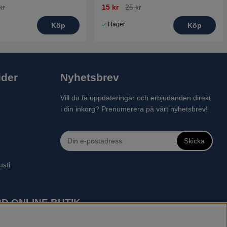
kr
15 kr
25 kr
I lager
Köp
Köp
ider
Nyhetsbrev
Vill du få uppdateringar och erbjudanden direkt
i din inkorg? Prenumerera på vårt nyhetsbrev!
Skicka
usti
D ONLINE BUTIK
 robotgräsklippare, motorsågar, röjsågar, trimmers, riders,