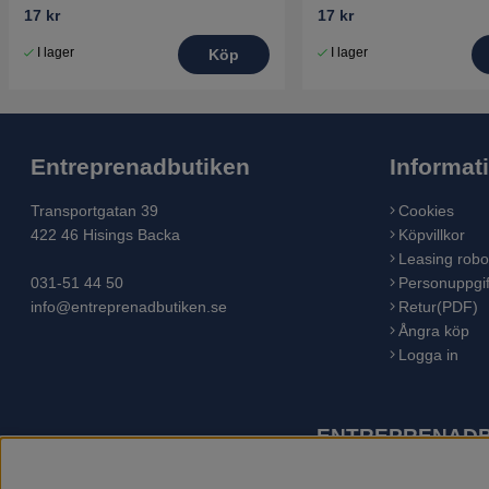
17 kr
17 kr
I lager
I lager
Köp
Entreprenadbutiken
Informat
Transportgatan 39
Cookies
422 46 Hisings Backa
Köpvillkor
Leasing robo
031-51 44 50
Personuppgif
info@entreprenadbutiken.se
Retur(PDF)
Ångra köp
Logga in
ENTREPRENADBU
Husqvarna är världens största tillverkare av utomhusproduk