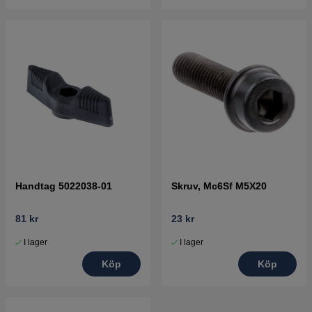
Handtag 5022038-01
Skruv, Mc6Sf M5X20
81 kr
23 kr
I lager
I lager
Köp
Köp