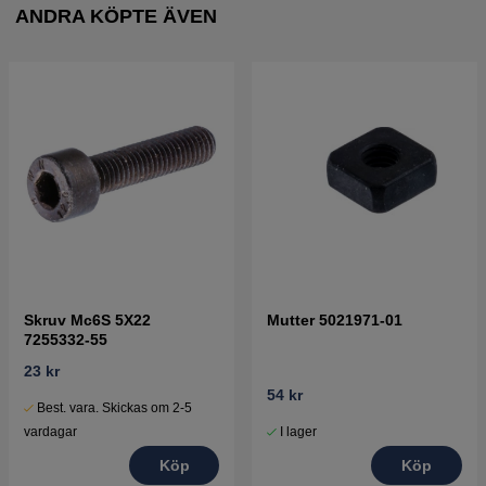
ANDRA KÖPTE ÄVEN
Skruv Mc6S 5X22
Mutter 5021971-01
7255332-55
23 kr
54 kr
Best. vara. Skickas om 2-5
I lager
vardagar
Köp
Köp