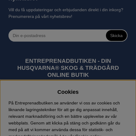
Vill du få uppdateringar och erbjudanden direkt i din inkorg?
Prenumerera på vårt nyhetsbrev!
Skicka
ENTREPRENADBUTIKEN - DIN
HUSQVARNA® SKOG & TRÄDGÅRD
ONLINE BUTIK
Husqvarna är världens största tillverkare av
Cookies
utomhusprodukter som skogsmaskiner och
trädgårdsmaskiner. I sortimentet finns bl.a. robotgräsklippare,
På Entreprenadbutiken.se använder vi oss av cookies och
motorsågar, röjsågar, trimmers, riders, åkgräsklippare,
liknande lagringstekniker för att ge dig anpassat innehåll,
trädgårdstraktorer, gräsklippare, häcksaxar, lövblåsar,
relevant marknadsföring och en bättre upplevelse av vår
jordfräsar, snöslungor, skyddskläder och arbetskläder.
webbplats. Genom att klicka på stäng och godkänn går du
Entreprenadbutiken har snabba leveranser av Husqvarna
med på att vi kommer använda dessa för statistik- och
produkter.