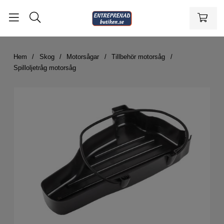
Hem
Skog
Motorsågar
Tillbehör motorsåg
Spilloljetråg motorsåg