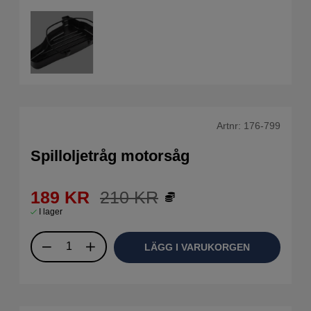
Artnr:
176-799
Spilloljetråg motorsåg
189
KR
210
KR
I lager
LÄGG I VARUKORGEN