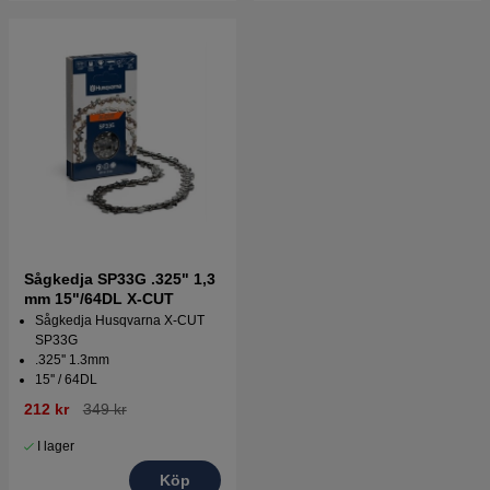
Sågkedja SP33G .325" 1,3
mm 15"/64DL X-CUT
Sågkedja Husqvarna X-CUT
SP33G
.325'' 1.3mm
15'' / 64DL
212 kr
349 kr
I lager
Köp