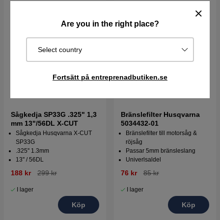
Are you in the right place?
Select country
Fortsätt på entreprenadbutiken.se
Sågkedja SP33G .325" 1,3
Bränslefilter Husqvarna
mm 13"/56DL X-CUT
5034432-01
Sågkedja Husqvarna X-CUT
Bränslefilter till motorsåg &
SP33G
röjsåg
.325'' 1.3mm
Passar 5mm bränsleslang
13'' / 56DL
Univerlsaldel
188 kr
299 kr
76 kr
85 kr
I lager
I lager
Köp
Köp