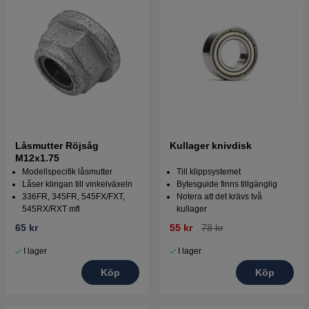
Låsmutter Röjsåg
Kullager knivdisk
M12x1.75
Modellspecifik låsmutter
Till klippsystemet
Låser klingan till vinkelväxeln
Bytesguide finns tillgänglig
336FR, 345FR, 545FX/FXT,
Notera att det krävs två
545RX/RXT mfl
kullager
65 kr
55 kr
78 kr
I lager
I lager
Köp
Köp