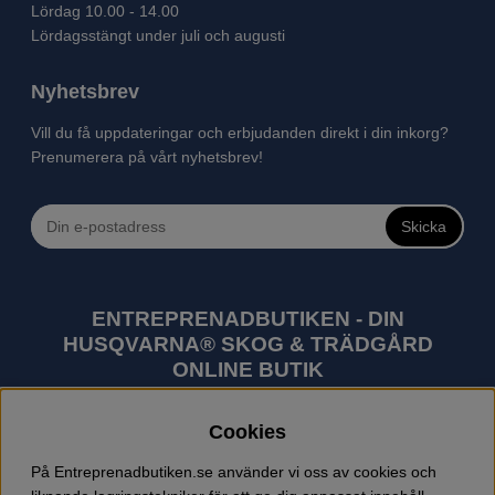
Lördag 10.00 - 14.00
Lördagsstängt under juli och augusti
Nyhetsbrev
Vill du få uppdateringar och erbjudanden direkt i din inkorg?
Prenumerera på vårt nyhetsbrev!
Skicka
ENTREPRENADBUTIKEN - DIN
HUSQVARNA® SKOG & TRÄDGÅRD
ONLINE BUTIK
Husqvarna är världens största tillverkare av
Cookies
utomhusprodukter som skogsmaskiner och
trädgårdsmaskiner. I sortimentet finns bl.a. robotgräsklippare,
På Entreprenadbutiken.se använder vi oss av cookies och
motorsågar, röjsågar, trimmers, riders, åkgräsklippare,