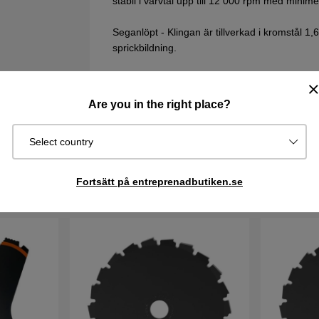
stabil i varvtal upp till 12 000 rpm med minime
Seganlöpt - Klingan är tillverkad i kromstål 1
sprickbildning.
Snabbare acceleration - Tack vare tunnare s
snabbare.
Are you in the right place?
Svartlackerad - Klingan är svartlackerad för a
Select country
Fortsätt på entreprenadbutiken.se