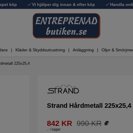
ppet köp
Vi hjälper dig innan & efter köp
Handla onli
dare
Kläder & Skyddsutrustning
Anläggning
Oljor & Smörjme
rdmetall 225x25,4
Strand Hårdmetall 225x25,4
842
KR
990
KR
I lager