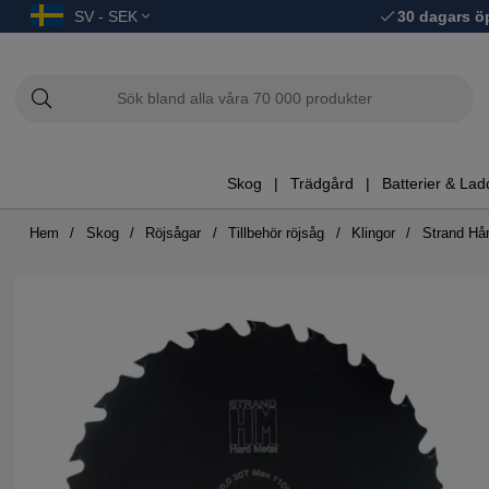
SV - SEK
30 dagars ö
Skog
Trädgård
Batterier & Lad
Hem
Skog
Röjsågar
Tillbehör röjsåg
Klingor
Strand Hå