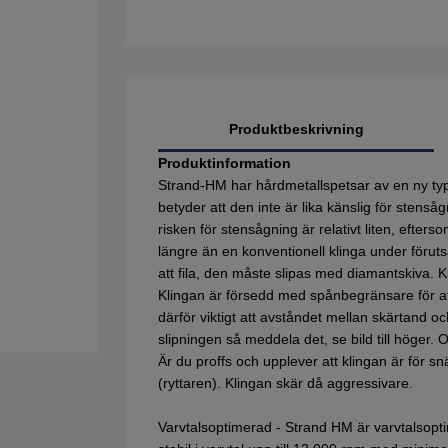
Produktbeskrivning
Produktinformation
Strand-HM har hårdmetallspetsar av en ny typ
betyder att den inte är lika känslig för sten
risken för stensågning är relativt liten, efter
längre än en konventionell klinga under förut
att fila, den måste slipas med diamantskiva. Kl
Klingan är försedd med spånbegränsare för at
därför viktigt att avståndet mellan skärtand o
slipningen så meddela det, se bild till höger
Är du proffs och upplever att klingan är för sn
(ryttaren). Klingan skär då aggressivare.
Varvtalsoptimerad - Strand HM är varvtalsoptim