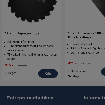
Strand Röjsågsklinga
Strand Intensive 300 x 
Röjsågsklinga
Sågklinga från strand
Utmärkt skärkraft
Dubbeltandad konstruktion för bättre
Effektiv även vid låga hast
skärkapacitet
Optimerade skärtänder
Tillverkad i kromstål för minskad risk att
spricka
421 kr
495 kr
315 kr
370 kr
Skickas om
I lager
Köp
3-6 dagar
Entreprenadbutiken
Informat