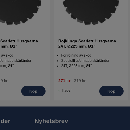
 Scarlett Husqvarna
Röjklinga Scarlett Husqvarna
0 mm, Ø1"
24T, Ø225 mm, Ø1"
g av skog
För röjning av skog
utformade skärtänder
Speciellt utformade skärtänder
 mm, Ø1"
24T, Ø225 mm, Ø1"
9 kr
271 kr
319 kr
I lager
Köp
Köp
ider
Nyhetsbrev