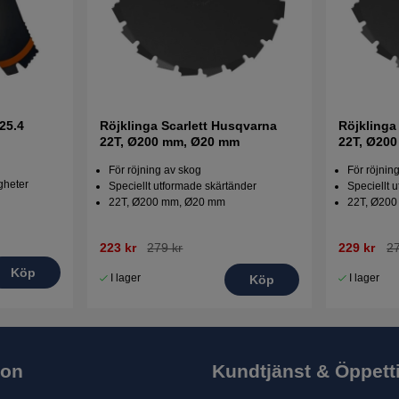
25.4
Röjklinga Scarlett Husqvarna
Röjklinga
22T, Ø200 mm, Ø20 mm
22T, Ø20
För röjning av skog
För röjnin
igheter
Speciellt utformade skärtänder
Speciellt 
22T, Ø200 mm, Ø20 mm
22T, Ø200
223 kr
279 kr
229 kr
27
Köp
I lager
I lager
Köp
ion
Kundtjänst & Öppett