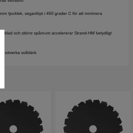
rad vibration.
,6mm tjocklek, seganlöpt i 450 grader C för att minimera
tamblad och större spånrum accelererar Strand-HM betydligt
tt motverka solblänk