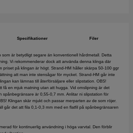
Specifikationer
Filer
 som är betydligt segare än konventionell hårdmetall. Detta
sågning. Vi rekommenderar dock att använda denna klinga där
som priset på klingan är högt. Strand-HM håller skärpa 50-100 ggr
sättning att man inte stensågar för mycket. Strand-HM går inte
ingan kan lämnas till återförsäljare eller slipstation. OBS!
t få en mjuk matning utan att hugga. Vid omslipning är det
ch spånbegränsare är 0,55-0,7 mm. Anlitar ni slipstation för
. OBS! Klingan skär mjukt och passar merparten av de som röjer.
äll går det att fila 0,1-0,3 mm med en flatfil på spånbegränsaren
erad för kontinuerlig användning i höga varvtal. Den förblir