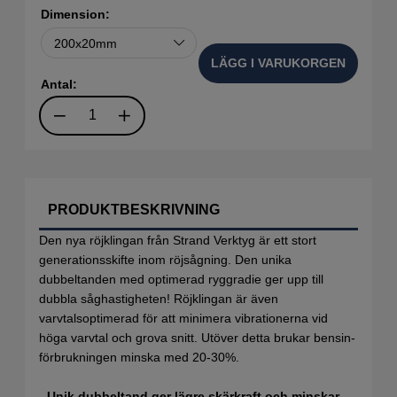
Dimension:
LÄGG I VARUKORGEN
Antal:
PRODUKTBESKRIVNING
Den nya röjklingan från Strand Verktyg är ett stort
generationsskifte inom röjsågning. Den unika
dubbeltanden med optimerad ryggradie ger upp till
dubbla såghastigheten! Röjklingan är även
varvtalsoptimerad för att minimera vibrationerna vid
höga varvtal och grova snitt. Utöver detta brukar bensin-
förbrukningen minska med 20-30%.
- Unik dubbeltand ger lägre skärkraft och minskar