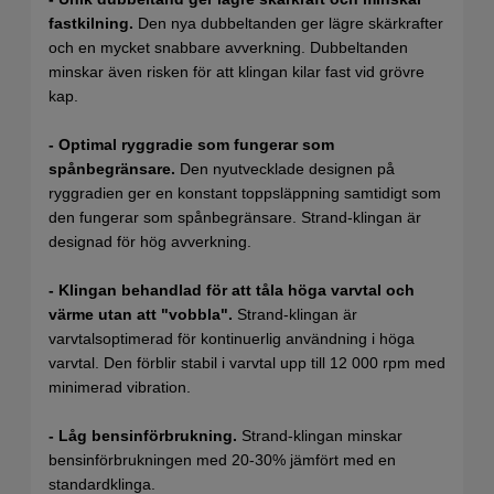
fastkilning.
Den nya dubbeltanden ger lägre skärkrafter
och en mycket snabbare avverkning. Dubbeltanden
minskar även risken för att klingan kilar fast vid grövre
kap.
- Optimal ryggradie som fungerar som
spånbegränsare.
Den nyutvecklade designen på
ryggradien ger en konstant toppsläppning samtidigt som
den fungerar som spånbegränsare. Strand-klingan är
designad för hög avverkning.
- Klingan behandlad för att tåla höga varvtal och
värme utan att "vobbla".
Strand-klingan är
varvtalsoptimerad för kontinuerlig användning i höga
varvtal. Den förblir stabil i varvtal upp till 12 000 rpm med
minimerad vibration.
- Låg bensinförbrukning.
Strand-klingan minskar
bensinförbrukningen med 20-30% jämfört med en
standardklinga.