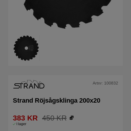
Artnr:
100832
Strand Röjsågsklinga 200x20
383
KR
450
KR
I lager