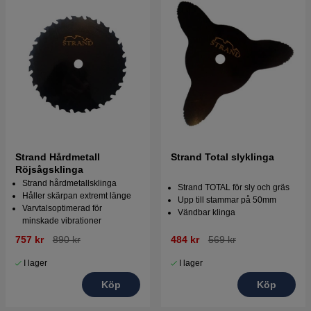
Strand Hårdmetall
Strand Total slyklinga
Röjsågsklinga
Strand hårdmetallsklinga
Strand TOTAL för sly och gräs
Håller skärpan extremt länge
Upp till stammar på 50mm
Varvtalsoptimerad för
Vändbar klinga
minskade vibrationer
757 kr
890 kr
484 kr
569 kr
I lager
I lager
Köp
Köp