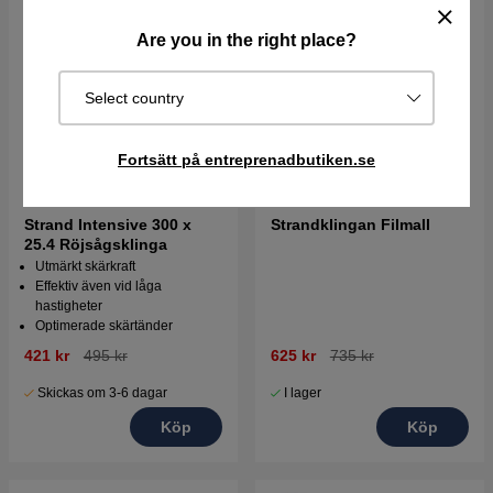
Are you in the right place?
Select country
Fortsätt på entreprenadbutiken.se
Strand Intensive 300 x
Strandklingan Filmall
25.4 Röjsågsklinga
Utmärkt skärkraft
Effektiv även vid låga
hastigheter
Optimerade skärtänder
421 kr
495 kr
625 kr
735 kr
Skickas om 3-6 dagar
I lager
Köp
Köp