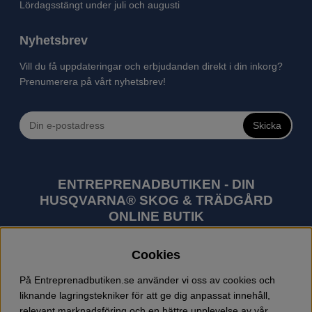
Lördagsstängt under juli och augusti
Nyhetsbrev
Vill du få uppdateringar och erbjudanden direkt i din inkorg?
Prenumerera på vårt nyhetsbrev!
Skicka
ENTREPRENADBUTIKEN - DIN
HUSQVARNA® SKOG & TRÄDGÅRD
ONLINE BUTIK
Husqvarna är världens största tillverkare av
Cookies
utomhusprodukter som skogsmaskiner och
trädgårdsmaskiner. I sortimentet finns bl.a. robotgräsklippare,
På Entreprenadbutiken.se använder vi oss av cookies och
motorsågar, röjsågar, trimmers, riders, åkgräsklippare,
liknande lagringstekniker för att ge dig anpassat innehåll,
trädgårdstraktorer, gräsklippare, häcksaxar, lövblåsar,
relevant marknadsföring och en bättre upplevelse av vår