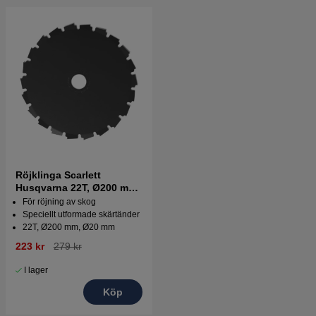
Röjklinga Scarlett
Husqvarna 22T, Ø200 mm,
Ø20 mm
För röjning av skog
Speciellt utformade skärtänder
22T, Ø200 mm, Ø20 mm
223 kr
279 kr
I lager
Köp