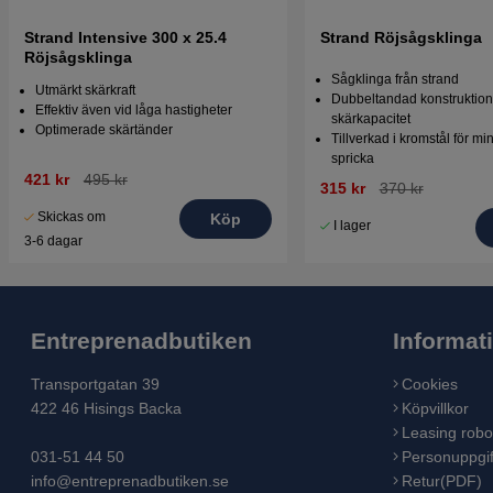
Strand Intensive 300 x 25.4
Strand Röjsågsklinga
Röjsågsklinga
Sågklinga från strand
Utmärkt skärkraft
Dubbeltandad konstruktion 
Effektiv även vid låga hastigheter
skärkapacitet
Optimerade skärtänder
Tillverkad i kromstål för min
spricka
421 kr
495 kr
315 kr
370 kr
Skickas om
Köp
I lager
3-6 dagar
Entreprenadbutiken
Informat
Transportgatan 39
Cookies
422 46 Hisings Backa
Köpvillkor
Leasing robo
031-51 44 50
Personuppgif
info@entreprenadbutiken.se
Retur(PDF)