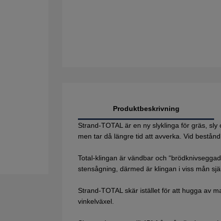
Produktbeskrivning
Strand-TOTAL är en ny slyklinga för gräs, s
men tar då längre tid att avverka. Vid best
Total-klingan är vändbar och “brödknivseggad
stensågning, därmed är klingan i viss mån sj
Strand-TOTAL skär istället för att hugga av m
vinkelväxel.