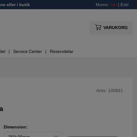
ne eller i butik
Moms:
Inkl
|
Exkl
VARUKORG
del
Service Center
Reservdelar
Artnr:
100841
a
Dimension: