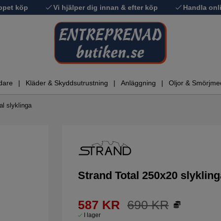
ppet köp
Vi hjälper dig innan & efter köp
Handla onli
dare
Kläder & Skyddsutrustning
Anläggning
Oljor & Smörjme
al slyklinga
Strand Total 250x20 slykling
587
KR
690
KR
I lager