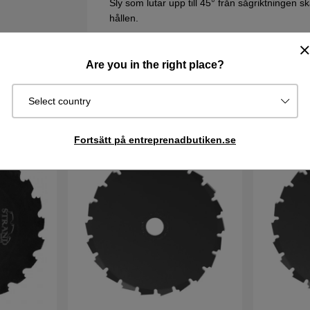
Sly som lutar upp till 45° från sågriktningen sk
hållen.
Klingan kan skärpas i en bänkslipmaskin eller
Are you in the right place?
Select country
Fortsätt på entreprenadbutiken.se