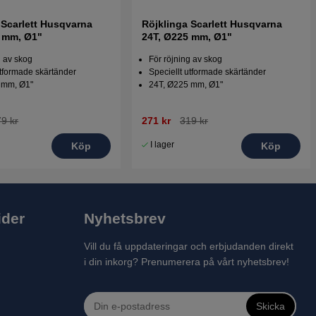
 Scarlett Husqvarna
Röjklinga Scarlett Husqvarna
0 mm, Ø1"
24T, Ø225 mm, Ø1"
g av skog
För röjning av skog
utformade skärtänder
Speciellt utformade skärtänder
 mm, Ø1"
24T, Ø225 mm, Ø1"
9 kr
271 kr
319 kr
I lager
Köp
Köp
ider
Nyhetsbrev
Vill du få uppdateringar och erbjudanden direkt
i din inkorg? Prenumerera på vårt nyhetsbrev!
Skicka