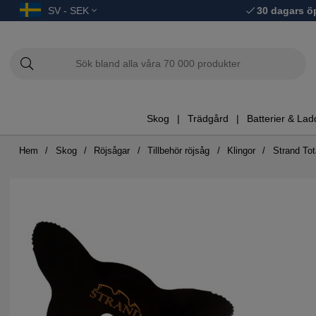
SV - SEK
30 dagars ö
Skog
Trädgård
Batterier & Lad
Hem
Skog
Röjsågar
Tillbehör röjsåg
Klingor
Strand Tot