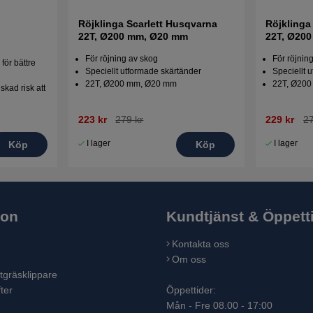
Röjklinga Scarlett Husqvarna
Röjklinga
22T, Ø200 mm, Ø20 mm
22T, Ø20
För röjning av skog
För röjnin
för bättre
Speciellt utformade skärtänder
Speciellt 
22T, Ø200 mm, Ø20 mm
22T, Ø200
skad risk att
223 kr
279 kr
229 kr
27
I lager
I lager
Köp
Köp
ion
Kundtjänst & Öppett
Kontakta oss
Om oss
tgräsklippare
ter
Öppettider:
Mån - Fre 08.00 - 17:00