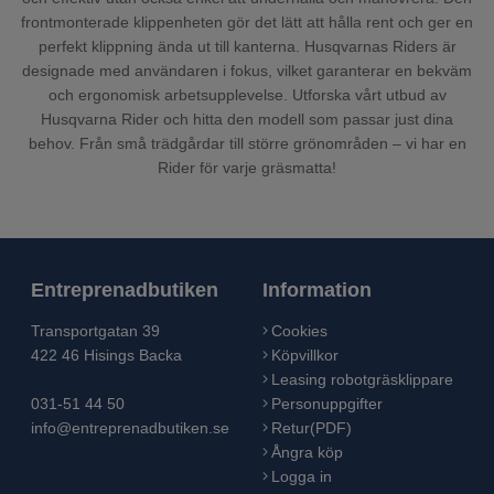
frontmonterade klippenheten gör det lätt att hålla rent och ger en
perfekt klippning ända ut till kanterna. Husqvarnas Riders är
designade med användaren i fokus, vilket garanterar en bekväm
och ergonomisk arbetsupplevelse. Utforska vårt utbud av
Husqvarna Rider och hitta den modell som passar just dina
behov. Från små trädgårdar till större grönområden – vi har en
Rider för varje gräsmatta!
Entreprenadbutiken
Information
Transportgatan 39
Cookies
422 46 Hisings Backa
Köpvillkor
Leasing robotgräsklippare
031-51 44 50
Personuppgifter
info@entreprenadbutiken.se
Retur(PDF)
Ångra köp
Logga in