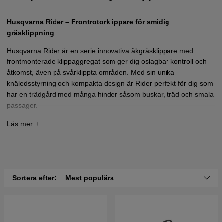
Husqvarna Rider – Frontrotorklippare för smidig
gräsklippning
Husqvarna Rider är en serie innovativa åkgräsklippare med
frontmonterade klippaggregat som ger dig oslagbar kontroll och
åtkomst, även på svårklippta områden. Med sin unika
knäledsstyrning och kompakta design är Rider perfekt för dig som
har en trädgård med många hinder såsom buskar, träd och smala
passager.
Vårt sortiment av Husqvarna Rider omfattar flera modeller, från
kraftfulla fyrhjulsdrivna alternativ för större tomter till smidigare
varianter för mindre ytor. När du ska välja en Husqvarna Rider är
det viktigt att ta hänsyn till din tomts storlek och terräng. För stora
ytor och kuperad mark rekommenderas modeller med fyrhjulsdrift,
medan mindre tomter klarar sig utmärkt med tvåhjulsdrivna
Sortera efter:
Mest populära
alternativ.