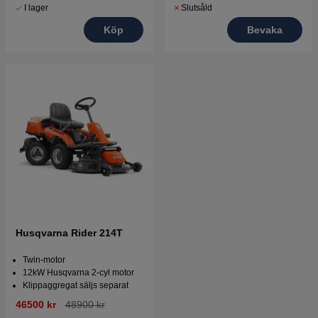
I lager
Slutsåld
Köp
Bevaka
Husqvarna Rider 214T
Twin-motor
12kW Husqvarna 2-cyl motor
Klippaggregat säljs separat
46500 kr
48900 kr