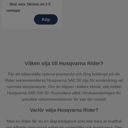
Best. vara. Skickas om 2-5
vardagar
Köp
Vilken olja till Husqvarna Rider?
För att säkerställa optimal prestanda och lång livslängd på din
Rider rekommenderas Husqvarna SAE 30 olja för användning vid
normala temperaturer. Om du klipper i kallare klimat, välj istället
Husqvarna SAE 5W-30. Kontrollera alltid i bruksanvisningen för
specifika rekommendationer för just din modell.
Varför välja Husqvarna Rider?
Med en Rider får du en åkgräsklippare som inte bara är kraftfull
och effektiv utan också enkel att underhålla och manövrera. Den