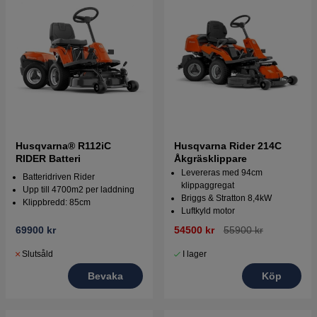
Husqvarna® R112iC
Husqvarna Rider 214C
RIDER Batteri
Åkgräsklippare
Levereras med 94cm
Batteridriven Rider
klippaggregat
Upp till 4700m2 per laddning
Briggs & Stratton 8,4kW
Klippbredd: 85cm
Luftkyld motor
69900 kr
54500 kr
55900 kr
Slutsåld
I lager
Bevaka
Köp