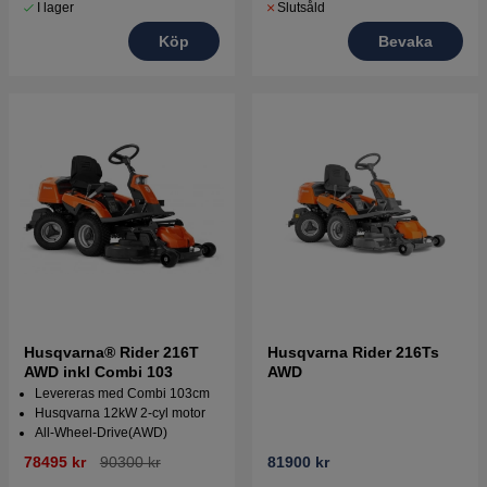
I lager
Slutsåld
Köp
Bevaka
Husqvarna® Rider 216T
Husqvarna Rider 216Ts
AWD inkl Combi 103
AWD
Levereras med Combi 103cm
Husqvarna 12kW 2-cyl motor
All-Wheel-Drive(AWD)
78495 kr
90300 kr
81900 kr