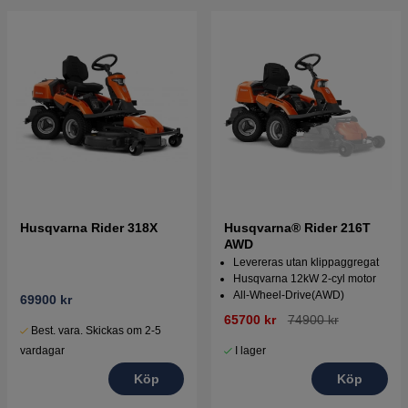
Husqvarna Rider 318X
Husqvarna® Rider 216T
AWD
Levereras utan klippaggregat
Husqvarna 12kW 2-cyl motor
All-Wheel-Drive(AWD)
69900 kr
65700 kr
74900 kr
Best. vara. Skickas om 2-5
vardagar
I lager
Köp
Köp