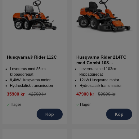
Husqvarna® Rider 112C
Husqvarna Rider 214TC
med Combi 103
klippaggregat
Levereras med 85cm
Levereras med 103cm
klippaggregat
klippaggregat
8,4kW Husqvarna motor
12kW Husqvarna motor
Hydrostatisk transmission
Hydrostatisk transmission
35900 kr
42500 kr
47900 kr
59900 kr
I lager
I lager
Köp
Köp