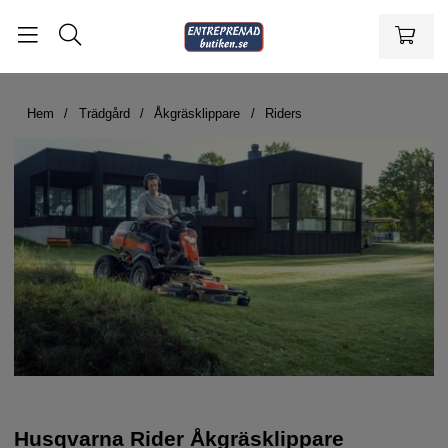
Hem
Trädgård
Åkgräsklippare
Riders
Husqvarna Rider Åkgräsklippare