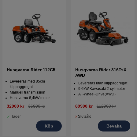
Husqvarna Rider 112C5
Husqvarna Rider 316TsX
AWD
Levereras med 85cm
Levereras utan klippaggregat
klippaggregat
9,6kW Kawasaki 2-cyl motor
Manuell transmission
All-Wheel-Drive(AWD)
Husqvarna 8,4kW motor
32900 kr
36900 kr
89900 kr
112900 kr
I lager
Slutsåld
Köp
Bevaka