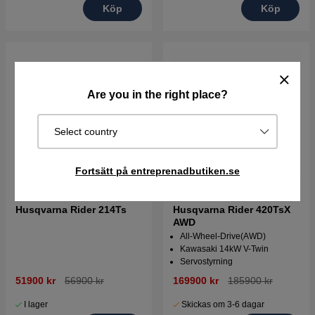
Köp
Köp
Are you in the right place?
Select country
Fortsätt på entreprenadbutiken.se
Husqvarna Rider 214Ts
Husqvarna Rider 420TsX
AWD
All-Wheel-Drive(AWD)
Kawasaki 14kW V-Twin
Servostyrning
51900 kr
56900 kr
169900 kr
185900 kr
I lager
Skickas om 3-6 dagar