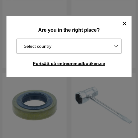
Tändstift Rcj7Y
Skruv, Mc6Sf M5X16
Are you in the right place?
57 kr
23 kr
Select country
I lager
I lager
Köp
Köp
Fortsätt på entreprenadbutiken.se