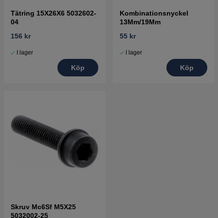
Tätring 15X26X6 5032602-
Kombinationsnyckel
04
13Mm/19Mm
156 kr
55 kr
I lager
I lager
Köp
Köp
Skruv Mc6Sf M5X25
5032002-25