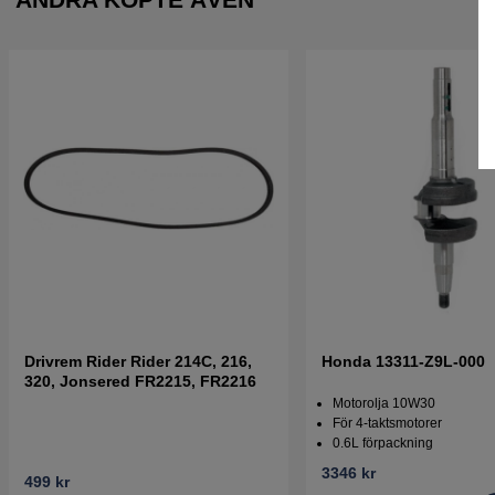
Drivrem Rider Rider 214C, 216,
Honda 13311-Z9L-000
320, Jonsered FR2215, FR2216
Motorolja 10W30
För 4-taktsmotorer
0.6L förpackning
3346 kr
499 kr