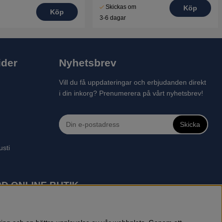
Skickas om
Köp
Köp
3-6 dagar
ider
Nyhetsbrev
Vill du få uppdateringar och erbjudanden direkt
i din inkorg? Prenumerera på vårt nyhetsbrev!
Skicka
usti
D ONLINE BUTIK
 robotgräsklippare, motorsågar, röjsågar, trimmers, riders,
reprenadbutiken har snabba leveranser av Husqvarna produkter.