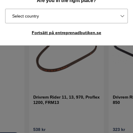
Are you in the right place?
Select country
Fortsätt på entreprenadbutiken.se
Drivrem Rider 11, 13, 970, Proflex
Drivrem R
1200, FRM13
850
538 kr
323 kr