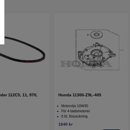
ider 112C5, 11, 970,
Honda 11300-Z9L-405
Motorolja 10W30
För 4-taktsmotorer
0.6L förpackning
1640 kr