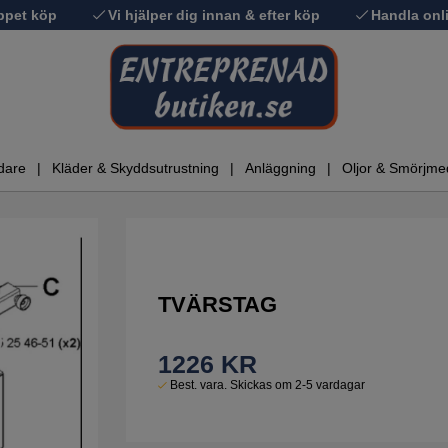
ppet köp
Vi hjälper dig innan & efter köp
Handla onli
dare
Kläder & Skyddsutrustning
Anläggning
Oljor & Smörjme
TVÄRSTAG
1226
KR
Best. vara. Skickas om 2-5 vardagar