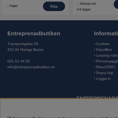
Skickas om
I lager
Köp
3-6 dagar
Entreprenadbutiken
Informat
Transportgatan 39
Cookies
422 46 Hisings Backa
Köpvillkor
Leasing robo
031-51 44 50
Personuppgif
info@entreprenadbutiken.se
Retur(PDF)
Ångra köp
Logga in
ENTREPRENADBU
Husqvarna är världens största tillverkare av utomhusproduk
åkgräsklippare, trädgårdstraktorer, gräsklippare, häcksaxar,