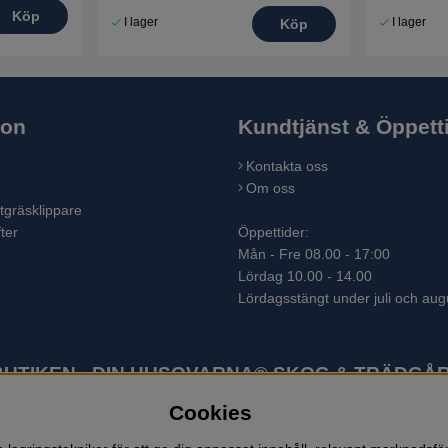
Köp
I lager
I lager
Köp
ion
Kundtjänst & Öppett
Kontakta oss
Om oss
tgräsklippare
ter
Öppettider:
Mån - Fre 08.00 - 17:00
Lördag 10.00 - 14.00
Lördagsstängt under juli och aug
TIKEN - DIN HUSQVARNA® SKOG & TRÄDGÅR
Cookies
ter som skogsmaskiner och trädgårdsmaskiner. I sortimentet finns bl.a.
 lövblåsar, jordfräsar, snöslungor, skyddskläder och arbetskläder. Ent