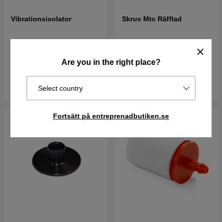
Vibrationsisolator
Skruv Mtc Räfflad
415 kr
19 kr
Best. vara. Skickas om 2-5
Are you in the right place?
I lager
vardagar
Köp
Köp
Select country
Fortsätt på entreprenadbutiken.se