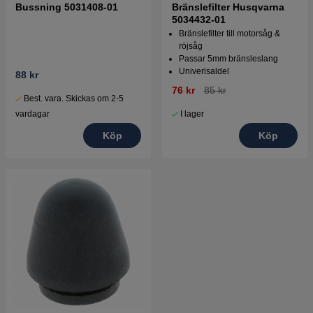
Bussning 5031408-01
Bränslefilter Husqvarna
5034432-01
Bränslefilter till motorsåg &
röjsåg
Passar 5mm bränsleslang
Univerlsaldel
88 kr
76 kr
85 kr
Best. vara. Skickas om 2-5
vardagar
I lager
Köp
Köp