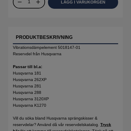
LÄGG I VARUKORGEN
PRODUKTBESKRIVNING
Vibrationsdämpelement 5018147-01
Reservdel från Husqvarna
Passar till bl.a:
Husqvarna 181
Husqvarna 262XP
Husqvarna 281
Husqvarna 288
Husqvarna 3120XP
Husqvarna K1270
Vill du söka bland Husqvarna sprängskisser &
reservdelar? Använd då vår reservdelskatalog.
Tryck
här
för att komma till reservdelskatalogen. Tänk på att