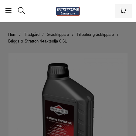
Hem
Trädgård
Gräsklippare
Tillbehör gräsklippare
Briggs & Stratton 4-taktsolja 0.6L