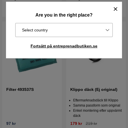
Köp
Köp
Are you in the right place?
Select country
Fortsätt på entreprenadbutiken.se
Filter 493537S
Klippo däck (Ej original)
Eftermarknadsdäck till Klippo
Samma passform som original
Enkel montering efter uppvärmt
däck
97 kr
179 kr
219 kr