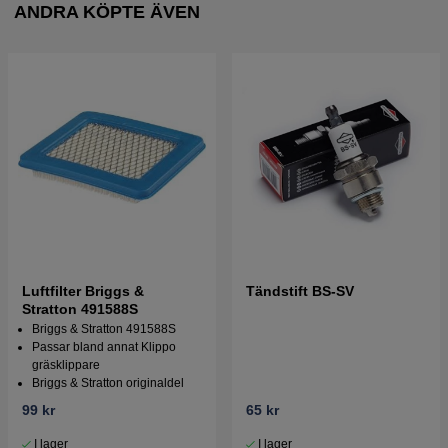
ANDRA KÖPTE ÄVEN
Luftfilter Briggs &
Tändstift BS-SV
Stratton 491588S
Briggs & Stratton 491588S
Passar bland annat Klippo
gräsklippare
Briggs & Stratton originaldel
99 kr
65 kr
I lager
I lager