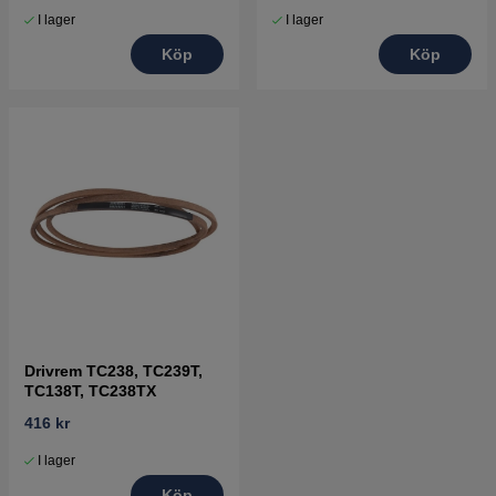
I lager
I lager
Köp
Köp
Drivrem TC238, TC239T,
TC138T, TC238TX
416 kr
I lager
Köp