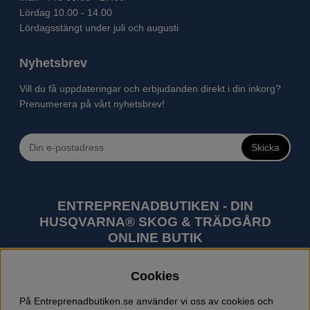
Lördag 10.00 - 14.00
Lördagsstängt under juli och augusti
Nyhetsbrev
Vill du få uppdateringar och erbjudanden direkt i din inkorg?
Prenumerera på vårt nyhetsbrev!
Skicka
ENTREPRENADBUTIKEN - DIN
HUSQVARNA® SKOG & TRÄDGÅRD
ONLINE BUTIK
Husqvarna är världens största tillverkare av
Cookies
utomhusprodukter som skogsmaskiner och
trädgårdsmaskiner. I sortimentet finns bl.a. robotgräsklippare,
På Entreprenadbutiken.se använder vi oss av cookies och