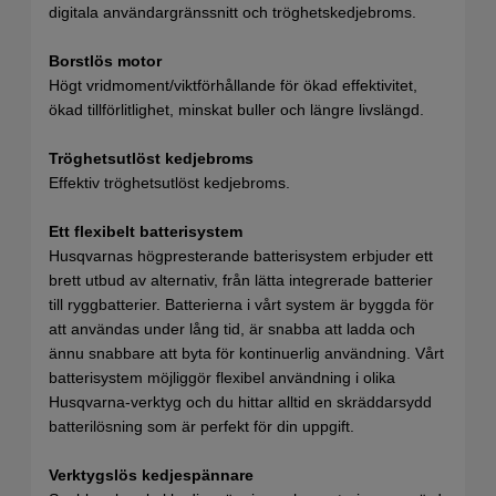
digitala användargränssnitt och tröghetskedjebroms.
Borstlös motor
Högt vridmoment/viktförhållande för ökad effektivitet,
ökad tillförlitlighet, minskat buller och längre livslängd.
Tröghetsutlöst kedjebroms
Effektiv tröghetsutlöst kedjebroms.
Ett flexibelt batterisystem
Husqvarnas högpresterande batterisystem erbjuder ett
brett utbud av alternativ, från lätta integrerade batterier
till ryggbatterier. Batterierna i vårt system är byggda för
att användas under lång tid, är snabba att ladda och
ännu snabbare att byta för kontinuerlig användning. Vårt
batterisystem möjliggör flexibel användning i olika
Husqvarna-verktyg och du hittar alltid en skräddarsydd
batterilösning som är perfekt för din uppgift.
Verktygslös kedjespännare