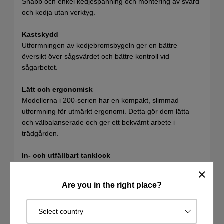
Snabb och enkel kedjespänning och montering av svärd
och kedja utan verktyg.
Kastskydd
Utformningen av kedjebromsbygeln ger en bättre
översikt över sågsvärdet och bättre kontroll vid
sågarbetet.
Lätt och ergonomisk
Modellerna i 200-serien har en kompakt, slimmad
utformning för utmärkt ergonomi. Detta gör dem lätta
och välbalanserade och ger ett bekvämt arbete i
trädgården.
In- och utfällbart tanklock
Det in- och utfällbara tanklocket är lätt att öppna.
Are you in the right place?
SPECIFIKATIONER
Select country
FILER