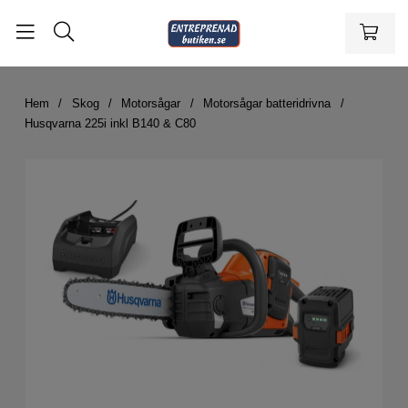
Hem
Skog
Motorsågar
Motorsågar batteridrivna
Husqvarna 225i inkl B140 & C80