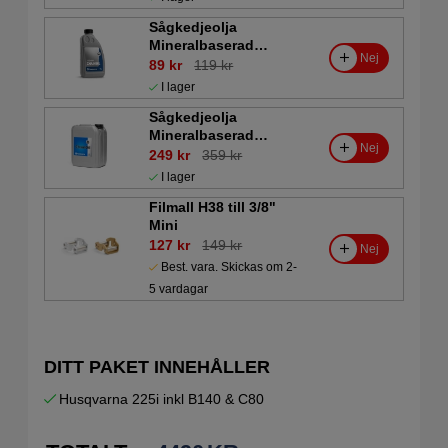
Sågkedjeolja
Mineralbaserad
Nej
Husqvarna 1L
89 kr
119 kr
I lager
Sågkedjeolja
Mineralbaserad
Nej
Husqvarna 5L
249 kr
359 kr
I lager
Filmall H38 till 3/8"
Mini
127 kr
149 kr
Nej
Best. vara. Skickas om 2-
5 vardagar
DITT PAKET INNEHÅLLER
Husqvarna 225i inkl B140 & C80