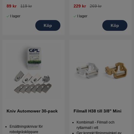
89 kr
119 kr
229 kr
269 kr
I lager
I lager
Köp
Köp
Kniv Automower 30-pack
Filmall H38 till 3/8" Mini
Kombimall - Filmall och
Ersättningsknivar för
ryttarmall i ett
robotgräsklippare
Ger korrekt filningsvinkel av