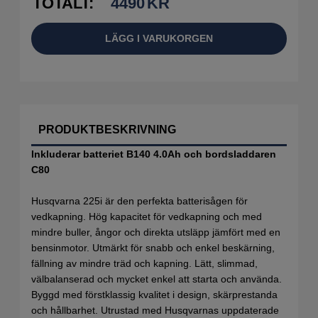
TOTALT:
4490
KR
LÄGG I VARUKORGEN
PRODUKTBESKRIVNING
Inkluderar batteriet B140 4.0Ah och bordsladdaren
C80
Husqvarna 225i är den perfekta batterisågen för
vedkapning. Hög kapacitet för vedkapning och med
mindre buller, ångor och direkta utsläpp jämfört med en
bensinmotor. Utmärkt för snabb och enkel beskärning,
fällning av mindre träd och kapning. Lätt, slimmad,
välbalanserad och mycket enkel att starta och använda.
Byggd med förstklassig kvalitet i design, skärprestanda
och hållbarhet. Utrustad med Husqvarnas uppdaterade