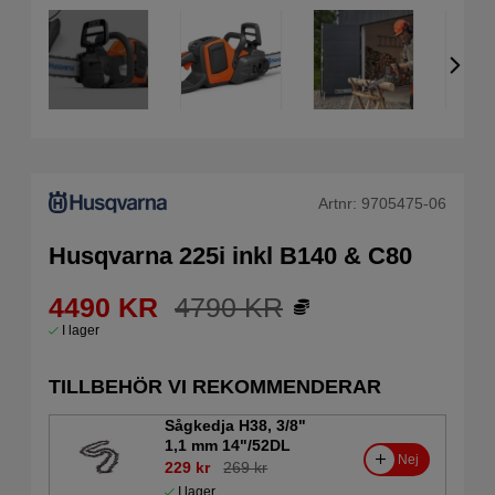
Artnr:
9705475-06
Husqvarna 225i inkl B140 & C80
4490
KR
4790
KR
I lager
TILLBEHÖR VI REKOMMENDERAR
Sågkedja H38, 3/8"
1,1 mm 14"/52DL
Nej
229 kr
269 kr
I lager