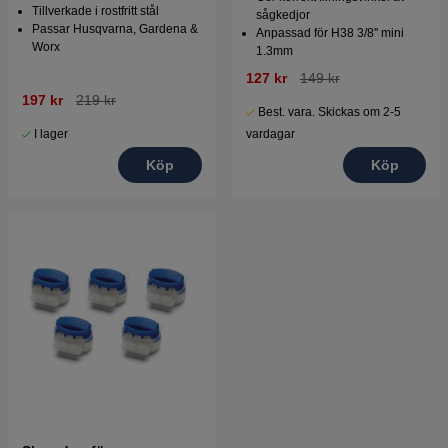
Tillverkade i rostfritt stål
sågkedjor
Passar Husqvarna, Gardena &
Anpassad för H38 3/8'' mini
Worx
1.3mm
127 kr
149 kr
197 kr
219 kr
Best. vara. Skickas om 2-5
I lager
vardagar
Köp
Köp