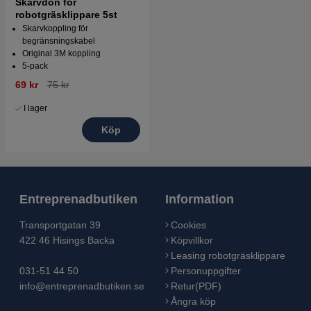
Skarvdon för
robotgräsklippare 5st
Skarvkoppling för
begränsningskabel
Original 3M koppling
5-pack
69 kr
75 kr
I lager
Köp
Entreprenadbutiken
Information
Transportgatan 39
Cookies
422 46 Hisings Backa
Köpvillkor
Leasing robotgräsklippare
031-51 44 50
Personuppgifter
info@entreprenadbutiken.se
Retur(PDF)
Ångra köp