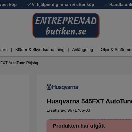
ppet köp
Vi hjälper dig innan & efter köp
Handla onli
dare
Kläder & Skyddsutrustning
Anläggning
Oljor & Smörjme
5FXT AutoTune Röjsåg
Husqvarna 545FXT AutoTun
Ersätts av: 9671766-03
Produkten har utgått