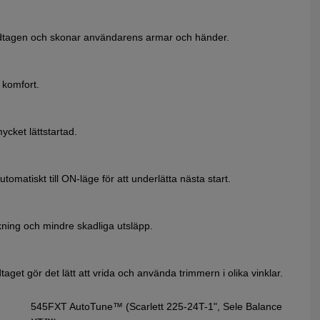
andtagen och skonar användarens armar och händer.
 komfort.
cket lättstartad.
tomatiskt till ON-läge för att underlätta nästa start.
ing och mindre skadliga utsläpp.
get gör det lätt att vrida och använda trimmern i olika vinklar.
545FXT AutoTune™ (Scarlett 225-24T-1", Sele Balance