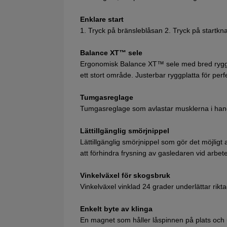
Enklare start
1. Tryck på bränsleblåsan 2. Tryck på startkn
Balance XT™ sele
Ergonomisk Balance XT™ sele med bred ryggpl
ett stort område. Justerbar ryggplatta för per
Tumgasreglage
Tumgasreglage som avlastar musklerna i hande
Lättillgänglig smörjnippel
Lättillgänglig smörjnippel som gör det möjligt 
att förhindra frysning av gasledaren vid arbete
Vinkelväxel för skogsbruk
Vinkelväxel vinklad 24 grader underlättar riktad
Enkelt byte av klinga
En magnet som håller låspinnen på plats och u