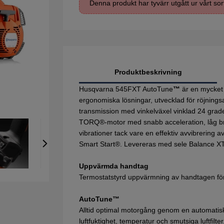
Denna produkt har tyvärr utgått ur vårt sor
Produktbeskrivning
Husqvarna 545FXT AutoTune
™
är en mycket 
ergonomiska lösningar, utvecklad för röjning
transmission med vinkelväxel vinklad 24 grader 
TORQ®-motor med snabb acceleration, låg br
vibrationer tack vare en effektiv avvibrering a
Smart Start®. Levereras med sele Balance X
Uppvärmda handtag
Termostatstyrd uppvärmning av handtagen för a
AutoTune™
Alltid optimal motorgång genom en automatisk 
luftfuktighet, temperatur och smutsiga luftfilter