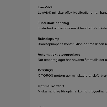
LowVib®
LowVib® minskar effektivt vibrationerna i h
Justerbart handtag
Justerbart och ergonomiskt handtag för bästa
Bränslepump
Bränlsepumpens konstruktion gör maskinen my
Automatiskt stoppreglage
När stoppreglaget har använts återställs det au
X-TORQ®
X-TORQ® motorn ger minskad bränsleförbrukn
Optimal komfort
Mjuka handtag för optimal komfort. Bygelhandta