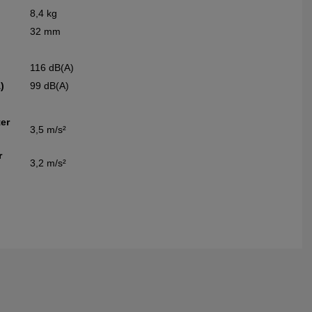
8,4 kg
32 mm
116 dB(A)
)
99 dB(A)
ter
3,5 m/s²
r
3,2 m/s²