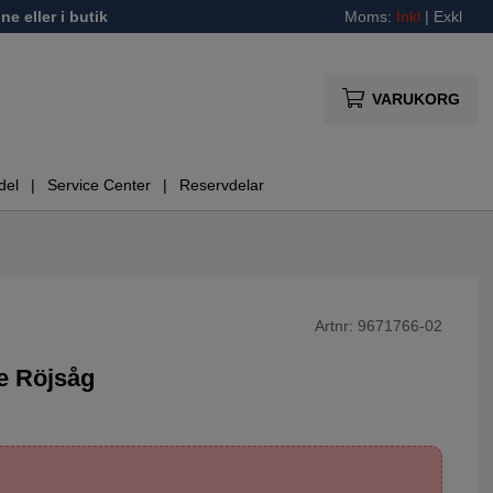
ne eller i butik
Moms:
Inkl
|
Exkl
VARUKORG
del
Service Center
Reservdelar
Artnr:
9671766-02
e Röjsåg