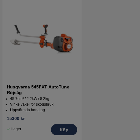
Husqvarna 545FXT AutoTune
Röjsåg
45.7cm³ / 2.2kW / 8.2kg
Vinkelväxel för skogsbruk
Uppvärmda handtag
15300 kr
I lager
Köp