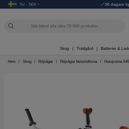
SV - SEK
30 dagars ö
Skog
Trädgård
Batterier & Lad
Hem
Skog
Röjsågar
Röjsågar bensindrivna
Husqvarna 54