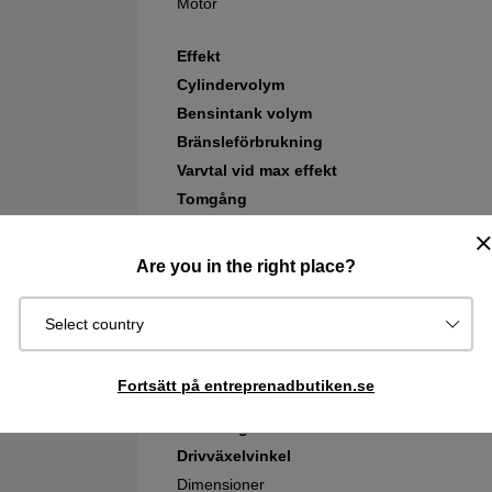
Motor
Effekt
Cylindervolym
Bensintank volym
Bränsleförbrukning
Varvtal vid max effekt
Tomgång
Maximalt varvtal på utgående axel
Utsläpp
Are you in the right place?
Avgasutsläpp (CO2 EU V)
Utrustning
Select country
Röjklinga
Sele
Fortsätt på entreprenadbutiken.se
Transmission
Utväxling
Drivväxelvinkel
Dimensioner