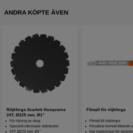
ANDRA KÖPTE ÄVEN
Röjklinga Scarlett Husqvarna
Filmall för röjklinga
24T, Ø225 mm, Ø1"
För röjning av skog
Filmall till röjklingor
Speciellt utformade skärtänder
Försäkrar korrekt filteknik o
24T, Ø225 mm, Ø1"
Har märkningar för skränk