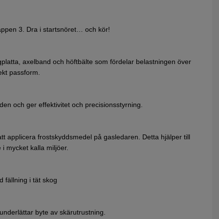
appen 3. Dra i startsnöret… och kör!
atta, axelband och höftbälte som fördelar belastningen över
fekt passform.
n och ger effektivitet och precisionsstyrning.
att applicera frostskyddsmedel på gasledaren. Detta hjälper till
 i mycket kalla miljöer.
 fällning i tät skog
nderlättar byte av skärutrustning.