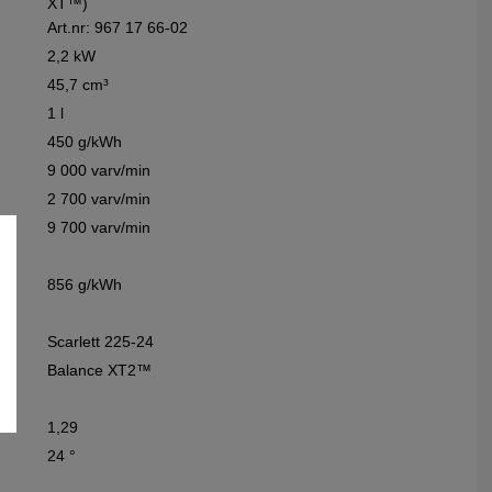
XT™)
Art.nr: 967 17 66‑02
2,2 kW
45,7 cm³
1 l
450 g/kWh
9 000 varv/min
2 700 varv/min
9 700 varv/min
856 g/kWh
Scarlett 225-24
Balance XT2™
1,29
24 °