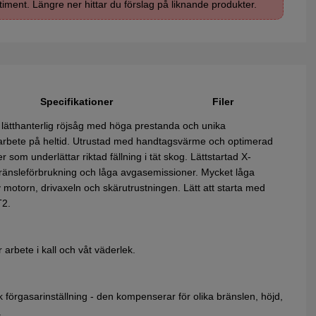
timent. Längre ner hittar du förslag på liknande produkter.
Specifikationer
Filer
lätthanterlig röjsåg med höga prestanda och unika
sarbete på heltid. Utrustad med handtagsvärme och optimerad
som underlättar riktad fällning i tät skog. Lättstartad X-
änsleförbrukning och låga avgasemissioner. Mycket låga
v motorn, drivaxeln och skärutrustningen. Lätt att starta med
T2.
rbete i kall och våt väderlek.
förgasarinställning - den kompenserar för olika bränslen, höjd,
.