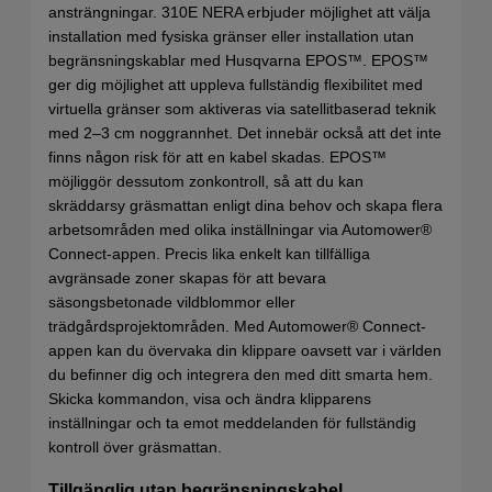
ansträngningar. 310E NERA erbjuder möjlighet att välja
installation med fysiska gränser eller installation utan
begränsningskablar med Husqvarna EPOS™. EPOS™
ger dig möjlighet att uppleva fullständig flexibilitet med
virtuella gränser som aktiveras via satellitbaserad teknik
med 2–3 cm noggrannhet. Det innebär också att det inte
finns någon risk för att en kabel skadas. EPOS™
möjliggör dessutom zonkontroll, så att du kan
skräddarsy gräsmattan enligt dina behov och skapa flera
arbetsområden med olika inställningar via Automower®
Connect-appen. Precis lika enkelt kan tillfälliga
avgränsade zoner skapas för att bevara
säsongsbetonade vildblommor eller
trädgårdsprojektområden. Med Automower® Connect-
appen kan du övervaka din klippare oavsett var i världen
du befinner dig och integrera den med ditt smarta hem.
Skicka kommandon, visa och ändra klipparens
inställningar och ta emot meddelanden för fullständig
kontroll över gräsmattan.
Tillgänglig utan begränsningskabel