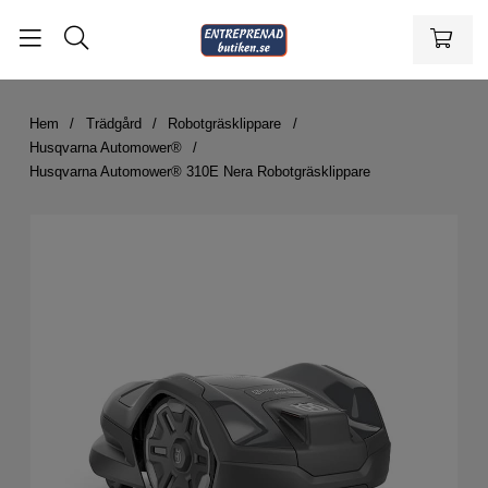
Hem
Trädgård
Robotgräsklippare
Husqvarna Automower®
Husqvarna Automower® 310E Nera Robotgräsklippare