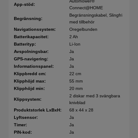
Automower®
App-stöd:
Connect@HOME
Begränsningskabel, Slingfri
Begränsning:
med tillbehör
Navigationssystem:
Oregelbunden
Batterikapacitet:
2 Ah
Batterityp:
Li-Ion
Avspolningsbar:
Ja
GPS-navigering:
Ja
Informationspanel:
Ja
Klippbredd cm:
22 cm
Klipphöjd max:
55 mm
Klipphöjd min:
20 mm
2 diskar med 3 svängbara
Klippsystem:
knivblad
Produktstorlek LxBxH:
68 x 44 x 28
Lyftsensor:
Ja
Timer:
Ja
PIN-kod:
Ja