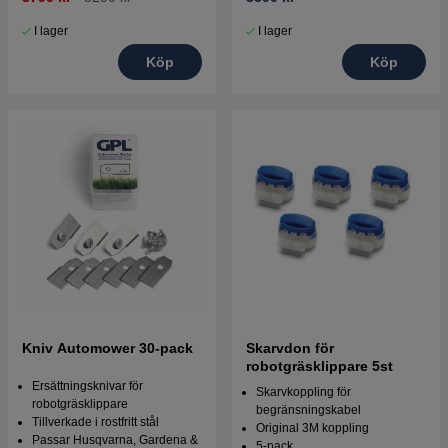
I lager
I lager
Köp
Köp
Kniv Automower 30-pack
Skarvdon för
robotgräsklippare 5st
Ersättningsknivar för
Skarvkoppling för
robotgräsklippare
begränsningskabel
Tillverkade i rostfritt stål
Original 3M koppling
Passar Husqvarna, Gardena &
5-pack