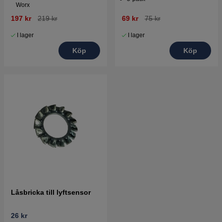
Worx
197 kr
219 kr
69 kr
75 kr
I lager
I lager
Köp
Köp
Låsbricka till lyftsensor
26 kr