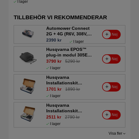
I lager
TILLBEHÖR VI REKOMMENDERAR
Automower Connect
2G + 4G (R6V, 308V,
Nej
312V, 305E Nera, 310E
2390 kr
I lager
Nera, 320 Nera)
Husqvarna EPOS™
plug-in modul 305E
Nej
Nera, 405XE Nera,
3790 kr
5290 kr
310E Nera, 410XE
I lager
Nera
Husqvarna
Installationskit
Nej
Automower Medium
1701 kr
1890 kr
I lager
Husqvarna
Installationskit
Nej
Automower Large
2511 kr
2790 kr
I lager
Visa fler