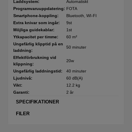
Laddsystem:
Automatiskt
Programvaruuppdatering:
FOTA
Smartphone-koppling:
Bluetooth, WI-FI
Extra knivar som ingår:
9st
Möjliga guidekablar:
1st
Ytkapacitet per timme:
60 m²
Ungefärlig klipptid på en
50 minuter
laddning:
Effektförbrukning vid
20w
klippning:
Ungefärlig laddningstid:
40 minuter
Ljudnivå:
60 dB(A)
Vikt:
12.2 kg
Garanti:
2 år
SPECIFIKATIONER
FILER