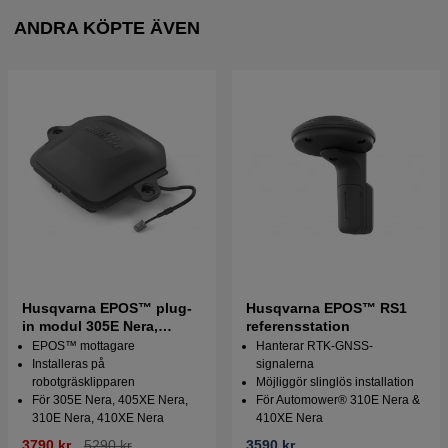
ANDRA KÖPTE ÄVEN
Husqvarna EPOS™ plug-
Husqvarna EPOS™ RS1
in modul 305E Nera,
referensstation
405XE Nera, 310E Nera,
EPOS™ mottagare
Hanterar RTK-GNSS-
410XE Nera
Installeras på
signalerna
robotgräsklipparen
Möjliggör slinglös installation
För 305E Nera, 405XE Nera,
För Automower® 310E Nera &
310E Nera, 410XE Nera
410XE Nera
3790 kr
5290 kr
3590 kr