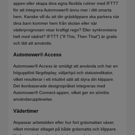
appen eller skapa dina egna flexibla rutiner med IFTTT
för att integrera Automower® ännu mer i ditt smarta
hem. Kanske vill du att din gräsklippare ska parkera när
dina barn kommer hem från skolan eller när
väderprognosen visar kraftigt regn? Eller synkronisera
helt med vädret? IFTTT ("If This, Then That") är gratis
och lätt att använda.
Automower® Access
Automower® Access är smidigt att använda och har en
högupplöst färgdisplay, väljarhjul och statusindikator,
vilket resulterar i ett intuitivt sätt att styra din klippare.
Det ikonbaserade designspråket integreras med
Automower® Connect-appen, vilket ger en sömlös
användarupplevelse.
Vädertimer
Anpassar arbetstiden efter hur fort gräsmattan växer,
vilket minskar slitaget på både gräsmatta och klippare.