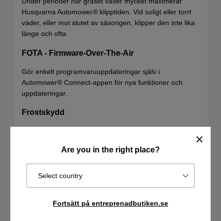
Under perioder när gräset växer mycket maximerar
Husqvarna Automower® klipptiden. Vid soligt eller torrt
väder, eller mot slutet av säsongen, klipper den inte lika
länge och ofta.
FOTA - Firmware-Over-The-Air
Gör enkelt programvaruuppdateringar själv i
Automower® Connect-appen för nya funktioner och
uppdateringar.
Frostskydd
Robotgräsklipparen avbryter automatiskt klippschemat
när det är frost, vilket bidrar till att skydda gräsmattan.
Are you in the right place?
Automatisk passagehantering
Select country
Husqvarna Automower® känner automatiskt av trånga
passager och kan ta sig fram även där det är som
snävast. För att undvika spårbildning varierar den sin
Fortsätt på entreprenadbutiken.se
väg genom passagen.