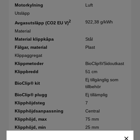
Motorkylning
Luft
Utsläpp
2
922,38 g/kWh
Avgasutsläpp (CO2 EU V)
Material
Material klippkåpa
Stål
Fälgar, material
Plast
Klippaggregat
Klippmetoder
BioClip®/Sidoutkast
Klippbredd
51 cm
Ej tillgänglig som
BioClip® kit
tillbehör
BioClip® plugg
Ej tillämplig
Klipphöjdsteg
7
Klipphöjdsanpassning
Central
Klipphöjd, max
75 mm
Klipphöjd, min
25 mm
Drivsystem