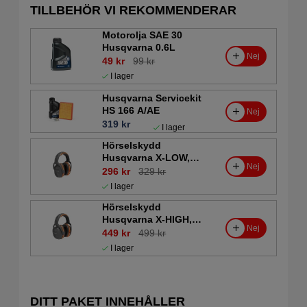
TILLBEHÖR VI REKOMMENDERAR
Motorolja SAE 30
Husqvarna 0.6L
Nej
49 kr
99 kr
I lager
Husqvarna Servicekit
HS 166 A/AE
Nej
319 kr
I lager
Hörselskydd
Husqvarna X-LOW,
Nej
hjässbygel
296 kr
329 kr
I lager
Hörselskydd
Husqvarna X-HIGH,
Nej
hjässbygel
449 kr
499 kr
I lager
DITT PAKET INNEHÅLLER