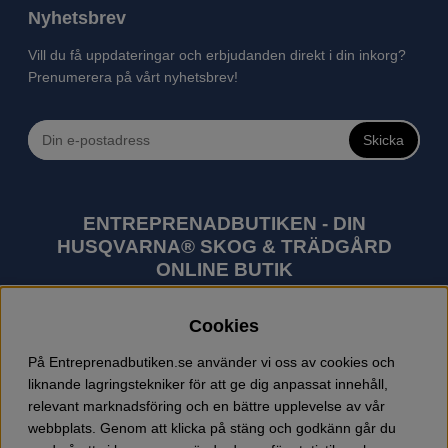
Nyhetsbrev
Vill du få uppdateringar och erbjudanden direkt i din inkorg?
Prenumerera på vårt nyhetsbrev!
Skicka
ENTREPRENADBUTIKEN - DIN
HUSQVARNA® SKOG & TRÄDGÅRD
ONLINE BUTIK
Husqvarna är världens största tillverkare av
Cookies
utomhusprodukter som skogsmaskiner och
trädgårdsmaskiner. I sortimentet finns bl.a. robotgräsklippare,
På Entreprenadbutiken.se använder vi oss av cookies och
motorsågar, röjsågar, trimmers, riders, åkgräsklippare,
liknande lagringstekniker för att ge dig anpassat innehåll,
trädgårdstraktorer, gräsklippare, häcksaxar, lövblåsar,
relevant marknadsföring och en bättre upplevelse av vår
jordfräsar, snöslungor, skyddskläder och arbetskläder.
webbplats. Genom att klicka på stäng och godkänn går du
Entreprenadbutiken har snabba leveranser av Husqvarna