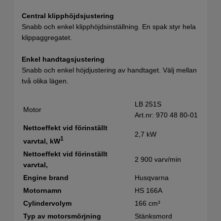
Central klipphöjdsjustering
Snabb och enkel klipphöjdsinställning. En spak styr hela
klippaggregatet.
Enkel handtagsjustering
Snabb och enkel höjdjustering av handtaget. Välj mellan
två olika lägen.
LB 251S
Motor
Art.nr: 970 48 80‑01
Nettoeffekt vid förinställt
2,7 kW
1
varvtal, kW
Nettoeffekt vid förinställt
2 900 varv/min
varvtal,
Engine brand
Husqvarna
Motornamn
HS 166A
Cylindervolym
166 cm³
Typ av motorsmörjning
Stänksmord