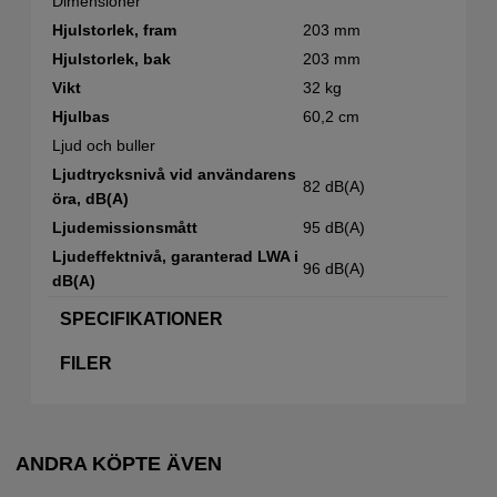
Dimensioner
Hjulstorlek, fram
203 mm
Hjulstorlek, bak
203 mm
Vikt
32 kg
Hjulbas
60,2 cm
Ljud och buller
Ljudtrycksnivå vid användarens
82 dB(A)
öra, dB(A)
Ljudemissionsmått
95 dB(A)
Ljudeffektnivå, garanterad LWA i
96 dB(A)
dB(A)
SPECIFIKATIONER
FILER
ANDRA KÖPTE ÄVEN