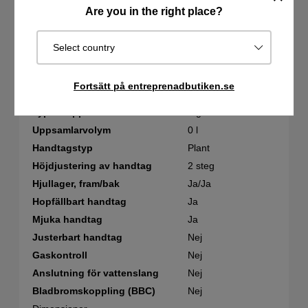
Med drivning, en
Are you in the right place?
Drivsystem
hastighet
Drivhjul
Fram
Select country
Hastighet framåt, max
4 km/h
Hastighet framåt, min
0 km/h
Fortsätt på entreprenadbutiken.se
Utrustning
Typ av uppsamlare
Ingen
Uppsamlarvolym
0 l
Handtagstyp
Plant
Höjdjustering av handtag
2 steg
Hjullager, fram/bak
Ja/Ja
Hopfällbart handtag
Ja
Mjuka handtag
Ja
Justerbart handtag
Nej
Gaskontroll
Nej
Anslutning för vattenslang
Nej
Bladbromskoppling (BBC)
Nej