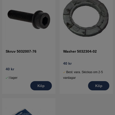
Skruv 5032007-76
Washer 5032304-02
40 kr
40 kr
Best. vara. Skickas om 2-5
I lager
vardagar
Köp
Köp