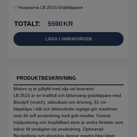
Husqvarna LB 251S Gräsklippare
TOTALT:
5590
KR
LÄGG I VARUKORGEN
PRODUKTBESKRIVNING
Motorn ej är påfylld med olja vid leverans!
LB 251S är en kraftfull och lättanväng gräsklippare med
Bioclip® (mulch), sidoutkast och drivning. 51 cm
klippkåpa i stål och lättanvända reglage gör maskinen
redo för tuff användning med gott resultat. Central
höjdjustering och ihopfällbart styre är andra fördelar som
bidrar till smidighet vid användning. Optimerad
Bioclip®kniv och klippkåpa lämnar mindre bitar klippt