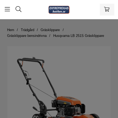
Hem
Trädgård
Gräsklippare
Gräsklippare bensindrivna
Husqvarna LB 251S Gräsklippare