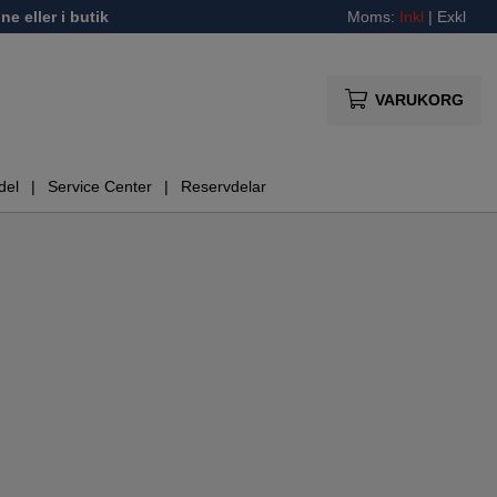
ne eller i butik
Moms:
Inkl
|
Exkl
VARUKORG
del
Service Center
Reservdelar