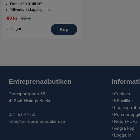
Finns från 8" till 28"
Tillverkat i slagtålig plast
89 kr
99 kr
I lager
Köp
Entreprenadbutiken
Informat
Transportgatan 39
Cookies
422 46 Hisings Backa
Köpvillkor
Leasing robo
031-51 44 50
Personuppgif
info@entreprenadbutiken.se
Retur(PDF)
Ångra köp
Logga in