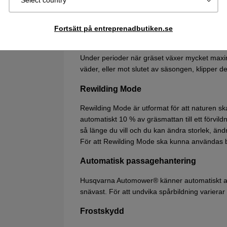
Select country
stöldrisken. Använd Automower® Connect-appe
Vädertimer
Fortsätt på entreprenadbutiken.se
Anpassar arbetstiden efter hur fort gräsmattan
Under perioder när gräset växer mycket maxim
väder, eller mot slutet av säsongen, klipper de
Rewilding Mode
Rewilding Mode är utformat för att naturen ska
automatiskt 10 % av gräsmattan till ett förv
så länge du vill och du kan ändra storlek, ändr
För att Rewilding Mode ska kunna användas b
Automatisk passagehantering
Husqvarna Automower® känner automatiskt av
snävast. För att undvika spårbildning varier
Frostskydd