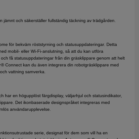
n jämnt och säkerställer fullständig täckning av trädgården.
e för bekväm röststyrning och statusuppdateringar. Detta
 mobil- eller Wi-Fi-anslutning, så att du kan utföra
ch få statusuppdateringar från din gräsklippare genom att helt
er® Connect kan du även integrera din robotgräsklippare med
 och vattning samverka.
har en högupplöst färgdisplay, väljarhjul och statusindikator,
 din klippare. Det ikonbaserade designspråket integreras med
mlös användarupplevelse.
tionsutrustade serie, designat för dem som vill ha en