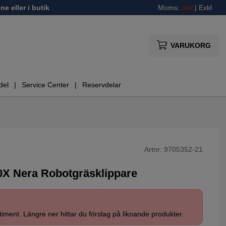
ne eller i butik
Moms:
Inkl
|
Exkl
VARUKORG
del
Service Center
Reservdelar
Artnr:
9705352-21
X Nera Robotgräsklippare
timent. Längre ner hittar du förslag på liknande produkter.