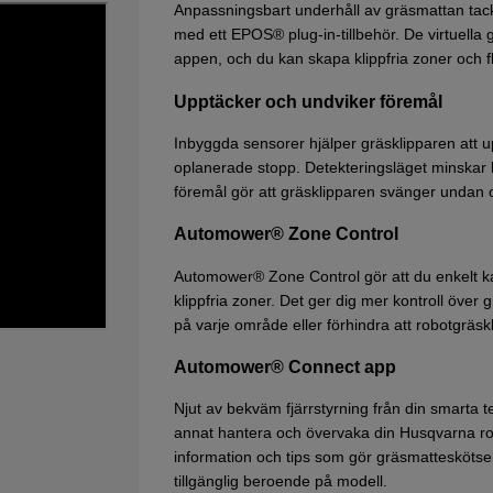
Anpassningsbart underhåll av gräsmattan tack va
med ett EPOS® plug-in-tillbehör. De virtuella
appen, och du kan skapa klippfria zoner och f
Upptäcker och undviker föremål
Inbyggda sensorer hjälper gräsklipparen att u
oplanerade stopp. Detekteringsläget minskar h
föremål gör att gräsklipparen svänger undan o
Automower® Zone Control
Automower® Zone Control gör att du enkelt k
klippfria zoner. Det ger dig mer kontroll över
på varje område eller förhindra att robotgräsk
Automower® Connect app
Njut av bekväm fjärrstyrning från din smart
annat hantera och övervaka din Husqvarna robot
information och tips som gör gräsmatteskötse
tillgänglig beroende på modell.