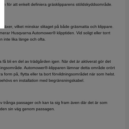
n för att enkelt definiera gräsklipparens stöldskyddsområde.
 växer, vilket minskar slitaget på både gräsmatta och klippare.
erar Husqvarna Automower® klipptiden. Vid soligt eller torrt
n inte lika länge och ofta.
 få bli en del av trädgården igen. När det är aktiverat gör det
ildningsområde. Automower®-klipparen lämnar detta område orört
a form på, flytta eller ta bort förvildningsområdet när som helst.
ehövs en installation med begränsningskabel.
 trånga passager och kan ta sig fram även där det är som
ar den sin väg genom passagen.