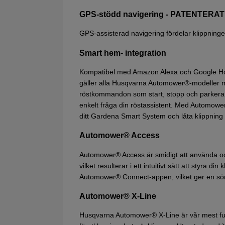
GPS-stödd navigering - PATENTERAT
GPS-assisterad navigering fördelar klippninge
Smart hem- integration
Kompatibel med Amazon Alexa och Google Hom
gäller alla Husqvarna Automower®-modeller med
röstkommandon som start, stopp och parkera o
enkelt fråga din röstassistent. Med Automow
ditt Gardena Smart System och låta klippning
Automower® Access
Automower® Access är smidigt att använda och 
vilket resulterar i ett intuitivt sätt att styra
Automower® Connect-appen, vilket ger en sö
Automower® X-Line
Husqvarna Automower® X-Line är vår mest funk