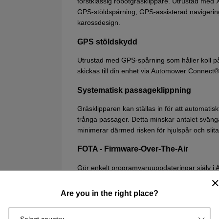
förstklassig robotgräsklippare. Utrustad med
GPS-stöldspårning, GPS-assisterad navigerin
karossdesign.
GPS stöldskydd
Utrustad med GPS-spårning som håller koll på
skickas till din enhet via Automower Connect®-
Systematisk passageklippning
Gräsklipparen kan ställas in för att automatisk
trånga passager. Detta minskar antalet svänga
minimerar därmed risken för hjulspår och slit
FOTA - Firmware-Over-The-Air
Gör enkelt programvaruuppdateringar själv i
uppdateringar.
Are you in the right place?
GeoFence
Om gräsklipparen flyttas utanför det fördefin