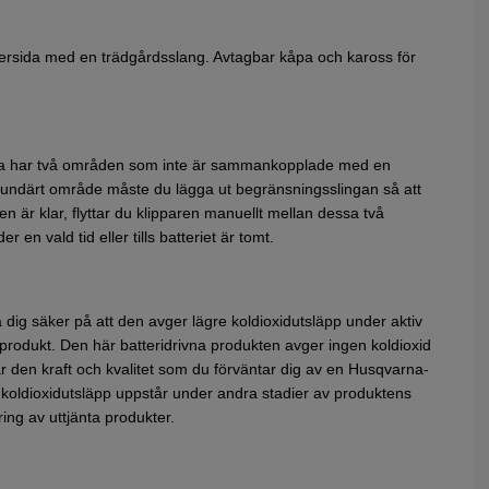
dersida med en trädgårdsslang. Avtagbar kåpa och kaross för
ta har två områden som inte är sammankopplade med en
ekundärt område måste du lägga ut begränsningsslingan så att
en är klar, flyttar du klipparen manuellt mellan dessa två
en vald tid eller tills batteriet är tomt.
dig säker på att den avger lägre koldioxidutsläpp under aktiv
produkt. Den här batteridrivna produkten avger ingen koldioxid
 den kraft och kvalitet som du förväntar dig av en Husqvarna-
t koldioxidutsläpp uppstår under andra stadier av produktens
ering av uttjänta produkter.