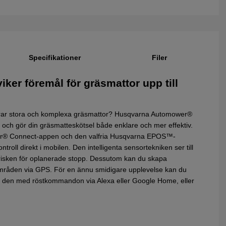
Specifikationer
Filer
ker föremål för gräsmattor upp till
larar stora och komplexa gräsmattor? Husqvarna Automower®
² och gör din gräsmatteskötsel både enklare och mer effektiv.
wer® Connect-appen och den valfria Husqvarna EPOS™-
troll direkt i mobilen. Den intelligenta sensortekniken ser till
r risken för oplanerade stopp. Dessutom kan du skapa
a områden via GPS. För en ännu smidigare upplevelse kan du
yra den med röstkommandon via Alexa eller Google Home, eller