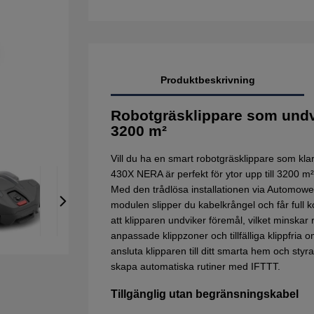
Produktbeskrivning
Robotgräsklippare som undvi
3200 m²
Vill du ha en smart robotgräsklippare som k
430X NERA är perfekt för ytor upp till 3200 m
Med den trådlösa installationen via Automo
modulen slipper du kabelkrångel och får full kon
att klipparen undviker föremål, vilket minska
anpassade klippzoner och tillfälliga klippfri
ansluta klipparen till ditt smarta hem och st
skapa automatiska rutiner med IFTTT.
Tillgänglig utan begränsningskabel