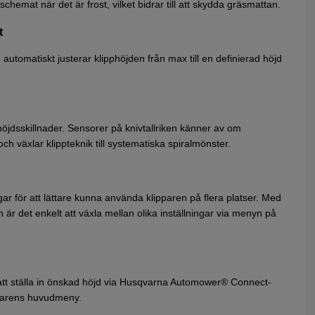
hemat när det är frost, vilket bidrar till att skydda gräsmattan.
t
utomatiskt justerar klipphöjden från max till en definierad höjd
höjdsskillnader. Sensorer på knivtallriken känner av om
ch växlar klippteknik till systematiska spiralmönster.
ngar för att lättare kunna använda klipparen på flera platser. Med
on är det enkelt att växla mellan olika inställningar via menyn på
 att ställa in önskad höjd via Husqvarna Automower® Connect-
ipparens huvudmeny.