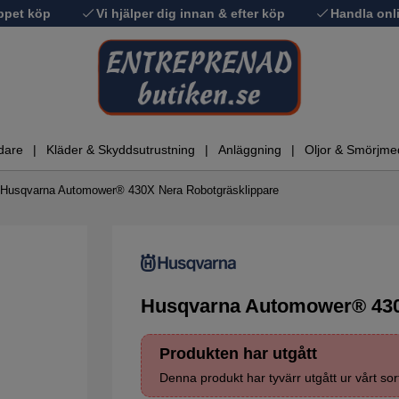
ppet köp
Vi hjälper dig innan & efter köp
Handla onli
dare
Kläder & Skyddsutrustning
Anläggning
Oljor & Smörjme
Husqvarna Automower® 430X Nera Robotgräsklippare
Husqvarna Automower® 430
Produkten har utgått
Denna produkt har tyvärr utgått ur vårt sor