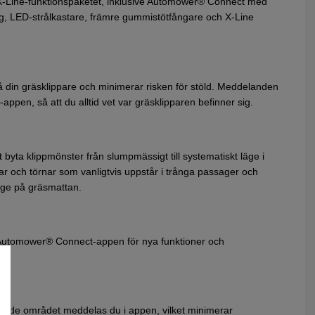
 X-Line-funktionspaketet, inklusive Automower® Connect med
g, LED-strålkastare, främre gummistötfångare och X-Line
 din gräsklippare och minimerar risken för stöld. Meddelanden
appen, så att du alltid vet var gräsklipparen befinner sig.
t byta klippmönster från slumpmässigt till systematiskt läge i
r och törnar som vanligtvis uppstår i trånga passager och
age på gräsmattan.
 Automower® Connect-appen för nya funktioner och
ierade området meddelas du i appen, vilket minimerar