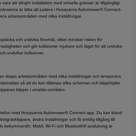
re att slingfri installation med virtuella gränser är tillgängligt
 gränserna är lätta att justera i Husqvarna Automower® Connect-
lera arbetsområden med olika inställningar.
pptäcka och undvika föremål, vilket minskar risken för
astigheten och gör kollisioner mjukare och läget för att undvika
ch undviker kollisioner.
an skapa arbetsområden med olika inställningar och temporära
 gräsmattan så att du kan tillämpa olika scheman och klipphöjder
lipparen klipper i utvalda områden.
a telefon med Husqvarna Automower® Connect-app. Du kan bland
gräsklippare, ändra inställningar och få smidig tillgång till
ln bekymmersfri. Mobil, Wi-Fi och Bluetooth®-anslutning är