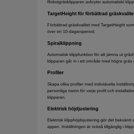
Robotgräsklipparen avbryter automatiskt klippsc
TargetHeight för förbättrad gräskvalite
Förbättrad gräskvalitet med TargetHeight som a
över en 10-dagarsperiod.
Spiralklippning
Automatisk klippfunktion för att jämna ut gräs
klipparen går in i ett område med högre gräs o
Profiler
Skapa olika profiler med individuella inställni
personliga namn för varje profil och installati
klipparen.
Elektrisk höjdjustering
Elektrisk klipphöjdsjustering gör det bekvämt
appen. Inställningen är också tillgänglig i kl