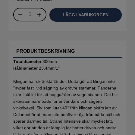
LÄGG I VARUKORGEN
PRODUKTBESKRIVNING
Totaldiameter
300mm
Håldiameter
25,4mm/1"
Klingan har skränkta tänder. Detta gör att klingan inte
"nyper fast" vid sågning av grövre stammar. Tänderna
skär i stället för att hugga/slita av vegetationen. Det blir
skonsammare både för användare och sågens
vinkelväxel. Sly som lutar 40° från klingan skärs lätt av.
Det innebär att man inte behöver röja från båda håll och
sparar därmed tid. Strand Intensive skär mycket lätt,
vilket gör att den är lämplig för batteridrivna och andra
lättare röjsågar. Klingan skär bra även i låga varvtal