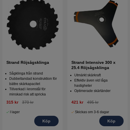
Strand Röjsågsklinga
Strand Intensive 300 x
25.4 Röjsågsklinga
Sågklinga från strand
Utmärkt skärkraft
Dubbeltandad konstruktion för
Effektiv även vid låga
bättre skärkapacitet
hastigheter
Tillverkad i kromstål för
Optimerade skärtänder
minskad risk att spricka
315 kr
370 kr
421 kr
495 kr
I lager
Skickas om 3-6 dagar
Köp
Köp