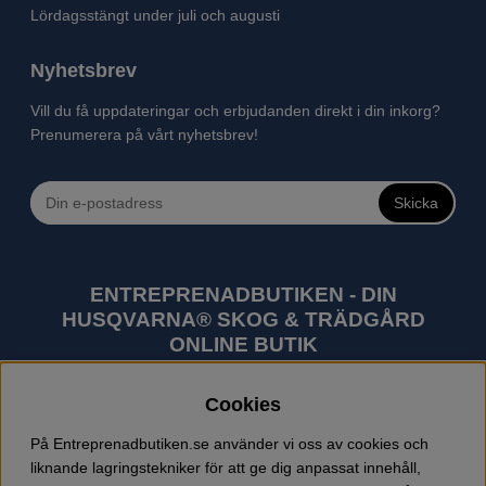
Lördagsstängt under juli och augusti
Nyhetsbrev
Vill du få uppdateringar och erbjudanden direkt i din inkorg?
Prenumerera på vårt nyhetsbrev!
Skicka
ENTREPRENADBUTIKEN - DIN
HUSQVARNA® SKOG & TRÄDGÅRD
ONLINE BUTIK
Husqvarna är världens största tillverkare av
Cookies
utomhusprodukter som skogsmaskiner och
trädgårdsmaskiner. I sortimentet finns bl.a. robotgräsklippare,
På Entreprenadbutiken.se använder vi oss av cookies och
motorsågar, röjsågar, trimmers, riders, åkgräsklippare,
liknande lagringstekniker för att ge dig anpassat innehåll,
trädgårdstraktorer, gräsklippare, häcksaxar, lövblåsar,