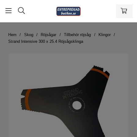
Hem
Skog
Röjsågar
Tillbehör röjsåg
Klingor
Strand Intensive 300 x 25.4 Röjsågsklinga