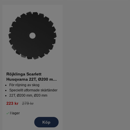
Röjklinga Scarlett
Husqvarna 22T, Ø200 mm,
Ø20 mm
För röjning av skog
Speciellt utformade skärtänder
22T, Ø200 mm, Ø20 mm
223 kr
279 kr
I lager
Köp