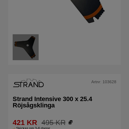
Artnr:
103628
Strand Intensive 300 x 25.4
Röjsågsklinga
421
KR
495
KR
Skickas om 3-6 dagar